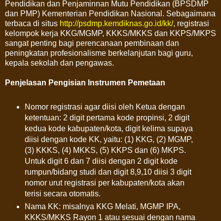
Pendidikan dan Penjaminnan Mutu Pendidikan (BPSDMP
dan PMP) Kementerian Pendidikan Nasional. Sebagaimana
terbaca di situs
http://psdmp.kemdiknas.go.id/kk/
, registrasi
kelompok kerja KKG/MGMP, KKKS/MKKS dan KKPS/MKPS
sangat penting bagi perencanaan pembinaan dan
peningkatan profesionalisme berkelanjutan bagi guru,
kepala sekolah dan pengawas.
Penjelasan Pengisian Instrumen Pemetaan
Nomor registrasi agar diisi oleh Ketua dengan
ketentuan: 2 digit pertama kode propinsi, 2 digit
kedua kode kabupaten/kota, digit kelima supaya
diisi dengan kode KK, yaitu: (1) KKG, (2) MGMP,
(3) KKKS, (4) MKKS, (5) KKPS dan (6) MKPS.
Untuk digit 6 dan 7 diisi dengan 2 digit kode
rumpun/bidang studi dan digit 8,9,10 diisi 3 digit
nomor urut registrasi per kabupaten/kota akan
terisi secara otomatis.
Nama KK: misalnya KKG Melati, MGMP IPA,
KKKS/MKKS Rayon 1 atau sesuai dengan nama