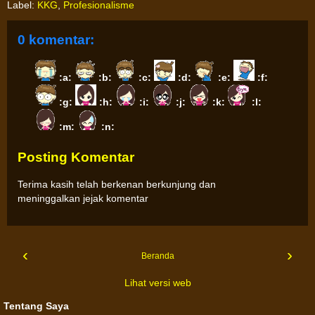
Label:
KKG
,
Profesionalisme
0 komentar:
:a:
:b:
:c:
:d:
:e:
:f:
:g:
:h:
:i:
:j:
:k:
:l:
:m:
:n:
Posting Komentar
Terima kasih telah berkenan berkunjung dan
meninggalkan jejak komentar
‹
›
Beranda
Lihat versi web
Tentang Saya