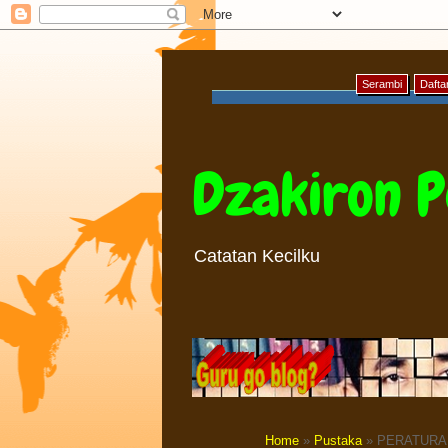
Serambi
Daftar
Dzakiron P
Catatan Kecilku
Home
»
Pustaka
» PERATURA