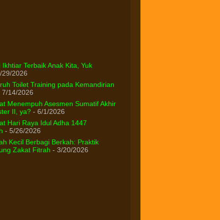
 Ikhtiar Terbaik Anak Kita, Yuk
/29/2026
uh Toilet Training pada Kemandirian
 7/14/2026
at Menempuh Asesmen Sumatif Akhir
er II, ya?
- 6/1/2026
t Hari Raya Idul Adha 1447
h
- 5/26/2026
h Kecil Berbagi Berkah: Praktik
ng Zakat Fitrah
- 3/20/2026