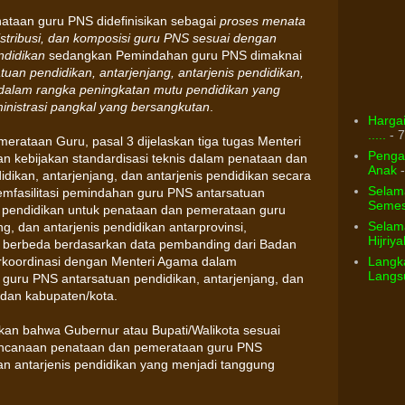
ataan guru PNS didefinisikan sebagai
proses menata
distribusi, dan komposisi guru PNS sesuai dengan
ndidikan
sedangkan Pemindahan guru PNS dimaknai
uan pendidikan, antarjenjang, antarjenis pendidikan,
i dalam rangka peningkatan mutu pendidikan yang
nistrasi pangkal yang bersangkutan
.
Hargai
.....
- 7
erataan Guru, pasal 3 dijelaskan tiga tugas Menteri
Pengar
an kebijakan standardisasi teknis dalam penataan dan
Anak
-
ikan, antarjenjang, dan antarjenis pendidikan secara
Selam
emfasilitasi pemindahan guru PNS antarsatuan
Semest
is pendidikan untuk penataan dan pemerataan guru
Selama
g, dan antarjenis pendidikan antarprovinsi,
Hijriya
g berbeda berdasarkan data pembanding dari Badan
rkoordinasi dengan Menteri Agama dalam
Langka
Langsu
guru PNS antarsatuan pendidikan, antarjenjang, dan
i dan kabupaten/kota.
kan bahwa Gubernur atau Bupati/Walikota sesuai
canaan penataan dan pemerataan guru PNS
dan antarjenis pendidikan yang menjadi tanggung