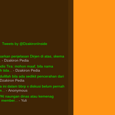
Tweets by @DzakironInside
arkan penjelasan Dirjen di atas, skema
.
- Dzakiron Pedia
dis Tira: mohon maaf, bila nama
 tida...
- Dzakiron Pedia
ulillah bila ada sedikit pencerahan dari
Dzakiron Pedia
 ini dalam bbrp x diskusi belum pernah
...
- Anonymous
PAI naungan dinas atau kemenag
d member...
- Yuli