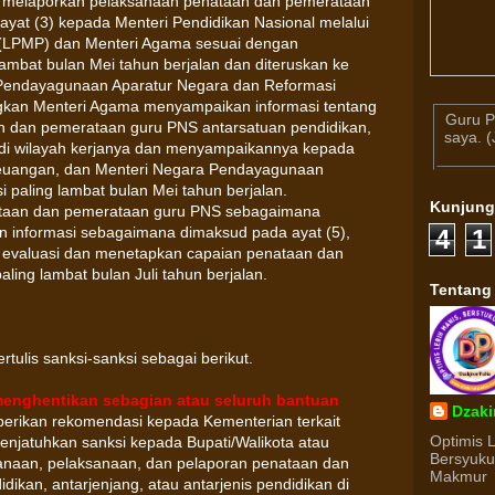
ur melaporkan pelaksanaan penataan dan pemerataan
at (3) kepada Menteri Pendidikan Nasional melalui
(LPMP) dan Menteri Agama sesuai dengan
mbat bulan Mei tahun berjalan dan diteruskan ke
 Pendayagunaan Aparatur Negara dan Reformasi
ngkan Menteri Agama menyampaikan informasi tentang
Guru P
 dan pemerataan guru PNS antarsatuan pendidikan,
saya. 
n di wilayah kerjanya dan menyampaikannya kepada
 Keuangan, dan Menteri Negara Pendayagunaan
 paling lambat bulan Mei tahun berjalan.
Kunjun
ataan dan pemerataan guru PNS sebagaimana
an informasi sebagaimana dimaksud pada ayat (5),
4
1
 evaluasi dan menetapkan capaian penataan dan
ing lambat bulan Juli tahun berjalan.
Tentang
rtulis sanksi-sanksi sebagai berikut.
enghentikan sebagian atau seluruh bantuan
Dzaki
rikan rekomendasi kepada Kementerian terkait
Optimis 
njatuhkan sanksi kepada Bupati/Walikota atau
Bersyuk
anaan, pelaksanaan, dan pelaporan penataan dan
Makmur
ikan, antarjenjang, atau antarjenis pendidikan di