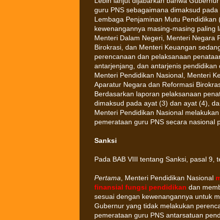
Lebih lanjut dijabarkan bahwa Gubern
guru PNS sebagaimana dimaksud pada ay
Lembaga Penjaminan Mutu Pendidikan 
kewenangannya masing-masing paling la
Menteri Dalam Negeri, Menteri Negara
Birokrasi, dan Menteri Keuangan seda
perencanaan dan pelaksanaan penataan
antarjenjang, dan antarjenis pendidika
Menteri Pendidikan Nasional, Menteri
Aparatur Negara dan Reformasi Birokrasi
Berdasarkan laporan pelaksanaan pen
dimaksud pada ayat (3) dan ayat (4), d
Menteri Pendidikan Nasional melakukan
pemerataan guru PNS secara nasional pal
Sanksi
Pada BAB VIII tentang Sanksi, pasal 9, te
Pertama
, Menteri Pendidikan Nasional
m
finansial fungsi pendidikan
dan membe
sesuai dengan kewenangannya untuk me
Gubernur yang tidak melakukan perenc
pemerataan guru PNS antarsatuan pendid