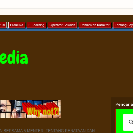
 Isi
Pramuka
E-Learning
Operator Sekolah
Pendidikan Karakter
Tentang Sa
edia
Pencari
N BERSAMA 5 MENTERI TENTANG PENATAAN DAN