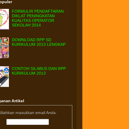
Populer
FORMULIR PENDAFTARAN
DIKLAT PENINGKATAN
KUALITAS OPERATOR
SEKOLAH 2014
DOWNLOAD RPP SD
KURIKULUM 2013 LENGKAP
CONTOH SILABUS DAN RPP
KURIKULUM 2013
anan Artikel
Silahkan masukkan email Anda: