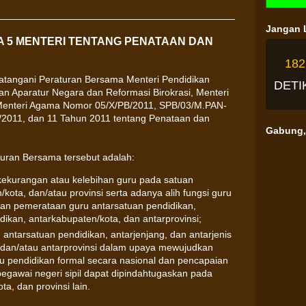
Jangan L
 5 MENTERI TENTANG PENATAAN DAN
18
datangani Peraturan Bersama Menteri Pendidikan
DETI
n Aparatur Negara dan Reformasi Birokrasi, Menteri
Menteri Agama Nomor 05/X/PB/2011, SPB/03/M.PAN-
/2011, dan 11 Tahun 2011 tentang Penataan dan
Gabung, 
uran Bersama tersebut adalah:
kekurangan atau kelebihan guru pada satuan
kota, dan/atau provinsi serta adanya alih fungsi guru
an pemerataan guru antarsatuan pendidikan,
idikan, antarkabupaten/kota, dan antarprovinsi;
ntarsatuan pendidikan, antarjenjang, dan antarjenis
, dan/atau antarprovinsi dalam upaya mewujudkan
 pendidikan formal secara nasional dan pencapaian
pegawai negeri sipil dapat dipindahtugaskan pada
a, dan provinsi lain.