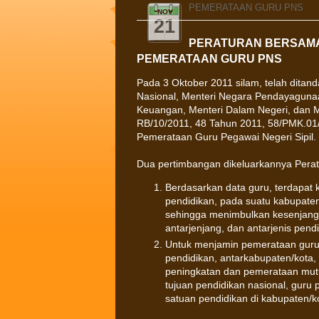
PEMERATAAN GURU PNS
NOV
21
PERATURAN BERSAMA
PEMERATAAN GURU PNS
Pada 3 Oktober 2011 silam, telah ditan
Nasional, Menteri Negara Pendayagunaa
Keuangan, Menteri Dalam Negeri, dan 
RB/10/2011, 48 Tahun 2011, 58/PMK.01
Pemerataan Guru Pegawai Negeri Sipil.
Dua pertimbangan dikeluarkannya Perat
Berdasarkan data guru, terdapat 
pendidikan, pada suatu kabupaten/
sehingga menimbulkan kesenjang
antarjenjang, dan antarjenis pend
Untuk menjamin pemerataan guru a
pendidikan, antarkabupaten/kota
peningkatan dan pemerataan mutu
tujuan pendidikan nasional, guru 
satuan pendidikan di kabupaten/kot