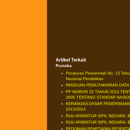
Artikel Terkait
Pustaka
Peraturan Pemerintah No. 13 Tah
Nasional Pendidikan
PANDUAN PEMUTAKHIRAN DATA 
PP NOMOR 32 TAHUN 2013 TEN
2005 TENTANG STANDAR NASIO
KERANGKA DASAR PENERIMAAN 
2013/2014
RUU APARATUR SIPIL NEGARA: 
RUU APARATUR SIPIL NEGARA: 
PEDOMAN PENETAPAN PESERTA 