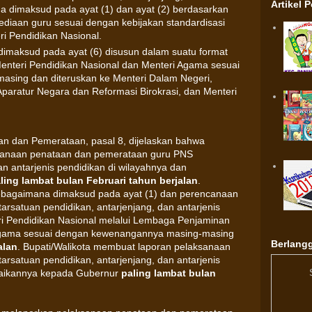
Artikel 
a dimaksud pada ayat (1) dan ayat (2) berdasarkan
ediaan guru sesuai dengan kebijakan standardisasi
ri Pendidikan Nasional.
dimaksud pada ayat (6) disusun dalam suatu format
enteri Pendidikan Nasional dan Menteri Agama sesuai
sing dan diteruskan ke Menteri Dalam Negeri,
aratur Negara dan Reformasi Birokrasi, dan Menteri
an dan Pemerataan, pasal 8, dijelaskan bahwa
canaan penataan dan pemerataan guru PNS
an antarjenis pendidikan di wilayahnya dan
ling lambat bulan Februari tahun berjalan
.
bagaimana dimaksud pada ayat (1) dan perencanaan
satuan pendidikan, antarjenjang, dan antarjenis
ri Pendidikan Nasional melalui Lembaga Penjaminan
Agama sesuai dengan kewenangannya masing-masing
Berlangg
alan
. Bupati/Walikota membuat laporan pelaksanaan
satuan pendidikan, antarjenjang, dan antarjenis
paikannya kepada Gubernur
paling lambat bulan