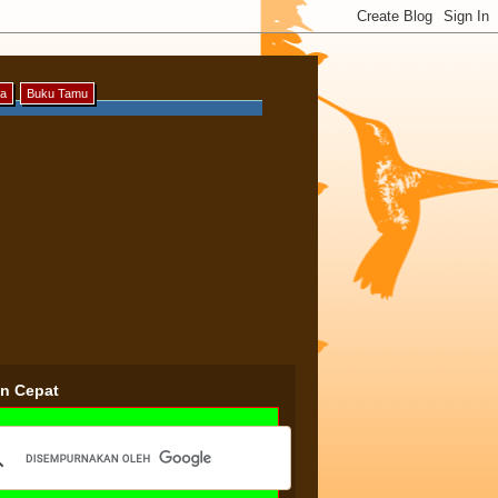
ya
Buku Tamu
an Cepat