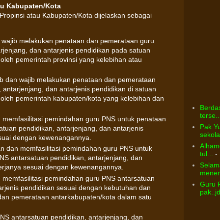
au Kabupaten/Kota
ropinsi atau Kabupaten/Kota dijelaskan sebagai
 wajib melakukan penataan dan pemerataan guru
rjenjang, dan antarjenis pendidikan pada satuan
oleh pemerintah provinsi yang kelebihan atau
ab dan wajib melakukan penataan dan pemerataan
antarjenjang, dan antarjenis pendidikan di satuan
 oleh pemerintah kabupaten/kota yang kelebihan dan
Berdas
terse..
 memfasilitasi pemindahan guru PNS untuk penataan
Pak Yu
uan pendidikan, antarjenjang, dan antarjenis
sekolah
sesuai dengan kewenangannya.
Alhamd
an dan memfasilitasi pemindahan guru PNS untuk
tul...
- 
S antarsatuan pendidikan, antarjenjang, dan
Selama
 kerjanya sesuai dengan kewenangannya.
menem
 memfasilitasi pemindahan guru PNS antarsatuan
Guru 
tarjenis pendidikan sesuai dengan kebutuhan dan
pak..j
an pemerataan antarkabupaten/kota dalam satu
S antarsatuan pendidikan, antarjenjang, dan