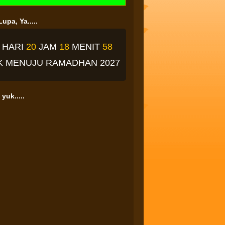
upa, Ya.....
2
HARI
20
JAM
18
MENIT
57
K
MENUJU RAMADHAN 2027
yuk.....