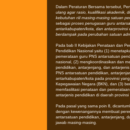
Dalam Peraturan Bersama tersebut, Pen
ulang agar rasio, kualifikasi akademik, 
kebutuhan riil masing-masing satuan pe
sebagai
proses penugasan guru antarsat
antarkabupaten/kota, dan antarprovins
berdampak pada perubahan satuan admi
Pada bab II Kebijakan Penataan dan Pem
Pendidikan Nasional yaitu (1) menetapk
pemerataan guru PNS antarsatuan pendid
nasional, (2) mengkoordinasikan dan m
pendidikan, antarjenjang, dan antarjen
PNS antarsatuan pendidikan, antarjenjan
antarkabupaten/kota pada provinsi yan
Kepegawaian Negara (BKN), dan (3) be
memfasilitasi penataan dan pemerataan 
antarjenis pendidikan di daerah provins
Pada pasal yang sama poin 8, dicantum
dengan kewenangannya membuat peren
antarsatuan pendidikan, antarjenjang, 
jawab masing-masing.