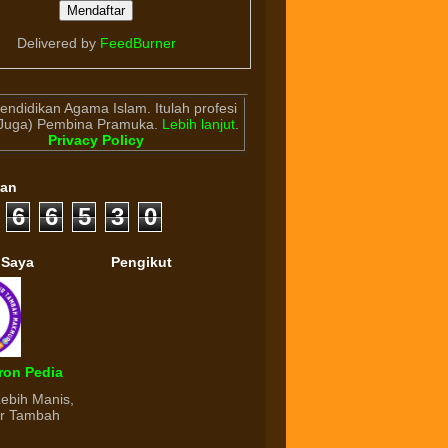
Delivered by
FeedBurner
endidikan Agama Islam. Itulah profesi
(Juga) Pembina Pramuka.
Lebih lanjut
.
Privacy Policy
gan
6
6
5
3
0
 Saya
Pengikut
ron Pedia
Lebih Manis,
ur Tambah