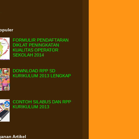
.
Populer
FORMULIR PENDAFTARAN
DIKLAT PENINGKATAN
KUALITAS OPERATOR
SEKOLAH 2014
DOWNLOAD RPP SD
KURIKULUM 2013 LENGKAP
CONTOH SILABUS DAN RPP
KURIKULUM 2013
anan Artikel