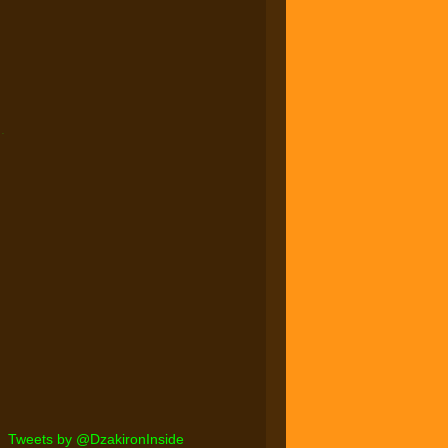
.
Tweets by @DzakironInside