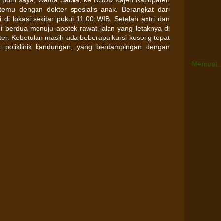
 putri saya, Wafda Sabila, ke RSUD Kajen Kabupaten
temu dengan dokter spesialis anak. Berangkat dari
di lokasi sekitar pukul 11.00 WIB. Setelah antri dan
ami berdua menuju apotek rawat jalan yang letaknya di
meter. Kebetulan masih ada beberapa kursi kosong tepat
 poliklinik kandungan, yang berdampingan dengan
Memuat..