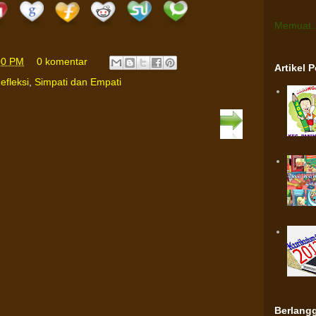
Memuat..
00 PM
0 komentar
Artikel 
efleksi
,
Simpati dan Empati
Berlangg