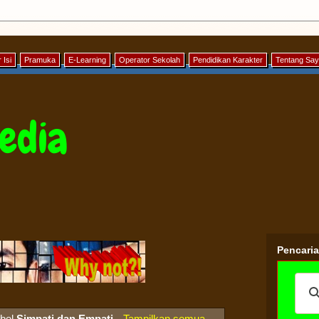
 Isi
Pramuka
E-Learning
Operator Sekolah
Pendidikan Karakter
Tentang Sa
edia
Pencari
abel
Simpati dan Empati
.
Tampilkan semua