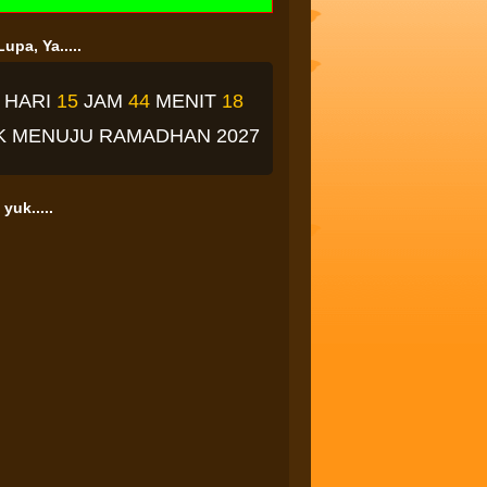
upa, Ya.....
2
HARI
15
JAM
44
MENIT
17
K
MENUJU RAMADHAN 2027
yuk.....