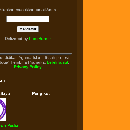
Silahkan masukkan email Anda:
Delivered by
FeedBurner
endidikan Agama Islam. Itulah profesi
(Juga) Pembina Pramuka.
Lebih lanjut
.
Privacy Policy
gan
 Saya
Pengikut
ron Pedia