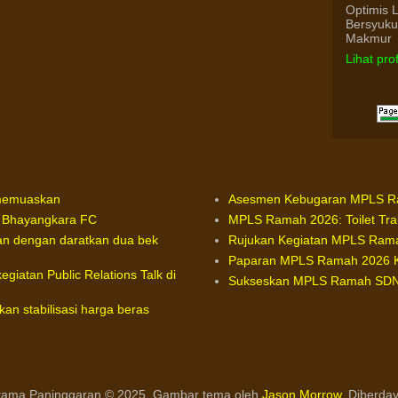
Optimis 
Bersyuk
Makmur
Lihat pro
 memuaskan
Asesmen Kebugaran MPLS Ram
a Bhayangkara FC
MPLS Ramah 2026: Toilet Tra
anan dengan daratkan dua bek
Rujukan Kegiatan MPLS Rama
Paparan MPLS Ramah 2026 
giatan Public Relations Talk di
Sukseskan MPLS Ramah SDN 0
an stabilisasi harga beras
ama Paninggaran © 2025. Gambar tema oleh
Jason Morrow
. Diberda