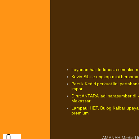
Layanan haji Indonesia semakin
Kevin Sibille ungkap misi bersam
Persik Kediri perkuat lini pertah
impor
Dirut ANTARA jadi narasumber di ke
Makassar
Lampaui HET, Bulog Kalbar upayak
premium
AMANAH Media Ut