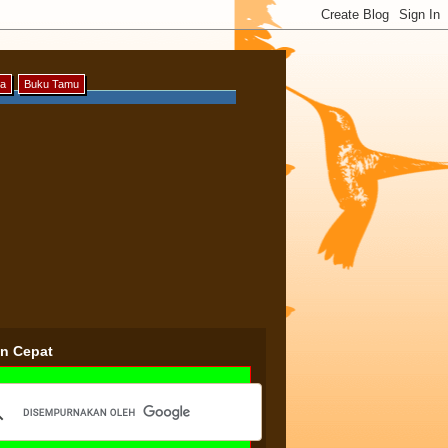
ya
Buku Tamu
an Cepat