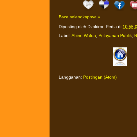
Baca selengkapnya »
Diposting oleh
Dzakiron Pedia
di
10:55:
Label:
Abine Wafda
,
Pelayanan Publik
,
R
Langganan:
Postingan (Atom)