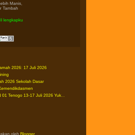
Lebih Manis,
ur Tambah
fil lengkapku
ah 2026: 17 Juli 2026
ining
h 2026 Sekolah Dasar
Kemendikdasmen
1 Tenogo 13-17 Juli 2026 Yuk...
yakan oleh
Blogger
.