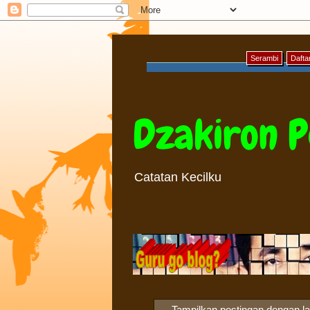
Serambi
Daftar
Dzakiron P
Catatan Kecilku
Tampilkan postingan dengan l