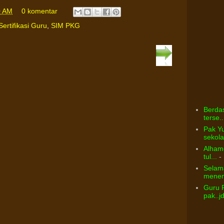
0 AM
0 komentar
Sertifikasi Guru
,
SIM PKG
Berdas
terse..
Pak Yu
sekolah
Alhamd
tul...
- 
Selama
menem
Guru 
pak..j