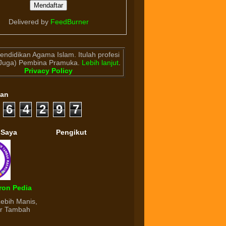
Delivered by
FeedBurner
endidikan Agama Islam. Itulah profesi
(Juga) Pembina Pramuka.
Lebih lanjut
.
Privacy Policy
gan
6
4
2
9
7
 Saya
Pengikut
ron Pedia
Lebih Manis,
ur Tambah