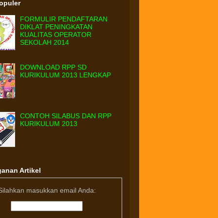
Populer
FORMULIR PENDAFTARAN
DIKLAT PENINGKATAN
KUALITAS OPERATOR
SEKOLAH 2014
DOWNLOAD RPP SD
KURIKULUM 2013 LENGKAP
CONTOH SILABUS DAN RPP
KURIKULUM 2013
anan Artikel
Silahkan masukkan email Anda: