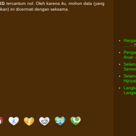
KG
tercantum nol. Oleh karena itu, mohon data (yang
ikan) ini dicermati dengan seksama.
Hargai
.....
- 7
Pengar
Anak
-
Selam
Semest
Selama
Hijriya
Langka
Langsu