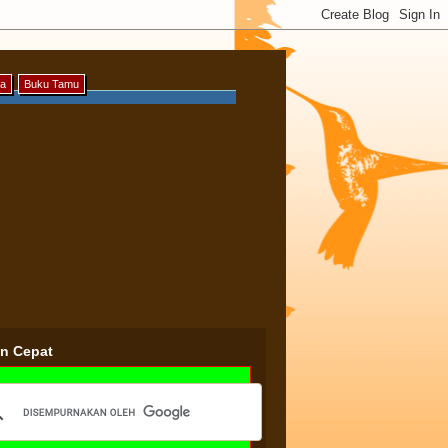
ya
Buku Tamu
an Cepat