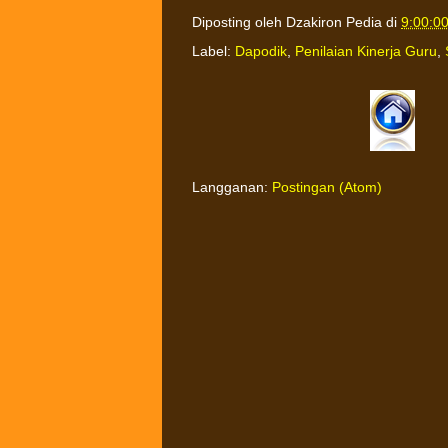
Diposting oleh
Dzakiron Pedia
di
9:00:0
Label:
Dapodik
,
Penilaian Kinerja Guru
,
Langganan:
Postingan (Atom)