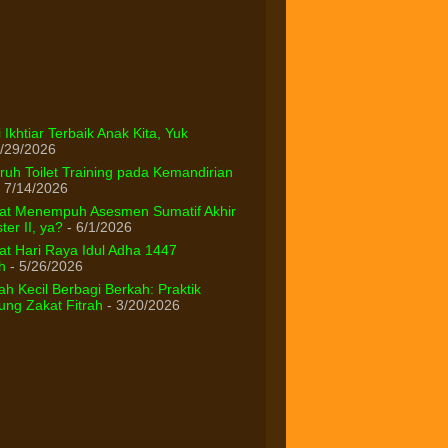
 Ikhtiar Terbaik Anak Kita, Yuk
/29/2026
uh Toilet Training pada Kemandirian
 7/14/2026
at Menempuh Asesmen Sumatif Akhir
er II, ya?
- 6/1/2026
t Hari Raya Idul Adha 1447
h
- 5/26/2026
h Kecil Berbagi Berkah: Praktik
ng Zakat Fitrah
- 3/20/2026