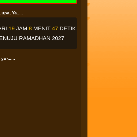
upa, Ya.....
ARI
19
JAM
8
MENIT
46
DETIK
ENUJU RAMADHAN 2027
yuk.....