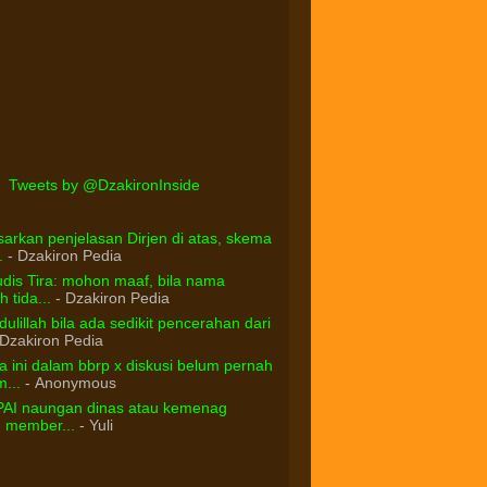
Tweets by @DzakironInside
arkan penjelasan Dirjen di atas, skema
.
- Dzakiron Pedia
dis Tira: mohon maaf, bila nama
 tida...
- Dzakiron Pedia
ulillah bila ada sedikit pencerahan dari
Dzakiron Pedia
 ini dalam bbrp x diskusi belum pernah
...
- Anonymous
PAI naungan dinas atau kemenag
d member...
- Yuli