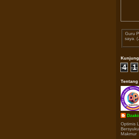
Guru P
saya. 
Kunjun
4
1
Tentang
Dzaki
Optimis 
Bersyuk
Makmur