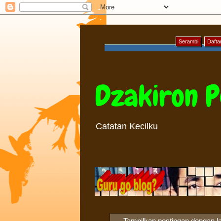
Serambi
Daftar
Dzakiron P
Catatan Kecilku
Tampilkan postingan dengan l