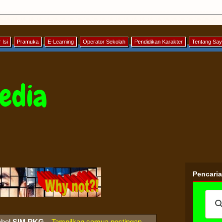
 Isi
Pramuka
E-Learning
Operator Sekolah
Pendidikan Karakter
Tentang Sa
edia
Pencari
abel
SIM PKG
.
Tampilkan semua postingan