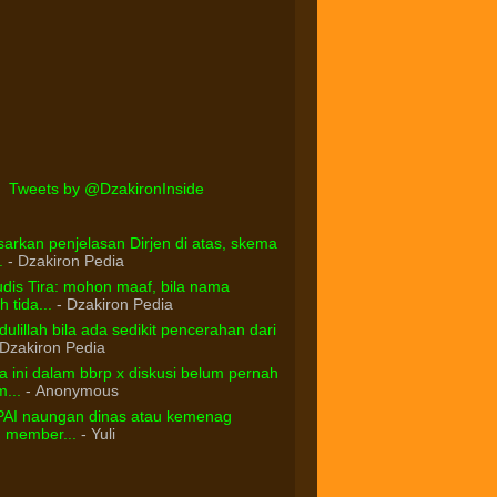
Tweets by @DzakironInside
arkan penjelasan Dirjen di atas, skema
.
- Dzakiron Pedia
dis Tira: mohon maaf, bila nama
 tida...
- Dzakiron Pedia
ulillah bila ada sedikit pencerahan dari
Dzakiron Pedia
 ini dalam bbrp x diskusi belum pernah
...
- Anonymous
PAI naungan dinas atau kemenag
d member...
- Yuli