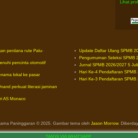
Lihat pro
an perdana rute Palu-
Update Daftar Ulang SPMB 20
Pengumuman Seleksi SPMB 20
enuhi pencinta otomotif
Jurnal SPMB 2026/2027 5 Jul
Hari Ke-4 Pendaftaran SPMB 2
enama lokal ke pasar
Hari Ke-3 Pendaftaran SPMB 2
and perkuat literasi jaminan
ri AS Monaco
ama Paninggaran © 2025. Gambar tema oleh
Jason Morrow
. Diberda
TANYA VIA WHATSAPP