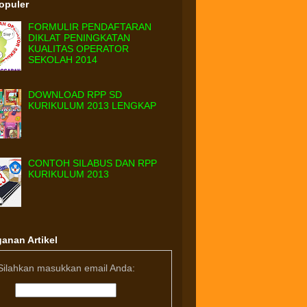
Populer
FORMULIR PENDAFTARAN
DIKLAT PENINGKATAN
KUALITAS OPERATOR
SEKOLAH 2014
DOWNLOAD RPP SD
KURIKULUM 2013 LENGKAP
CONTOH SILABUS DAN RPP
KURIKULUM 2013
anan Artikel
Silahkan masukkan email Anda: