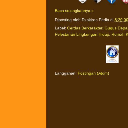
Baca selengkapnya »
Diposting oleh
Dzakiron Pedia
di
8:20:0
Label:
Cerdas Berkarakter
,
Gugus Depa
Pelestarian Lingkungan Hidup
,
Rumah K
Langganan:
Postingan (Atom)