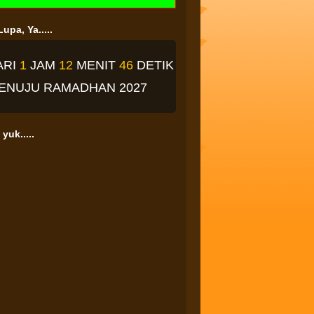
upa, Ya.....
ARI
1
JAM
12
MENIT
45
DETIK
ENUJU RAMADHAN 2027
yuk.....