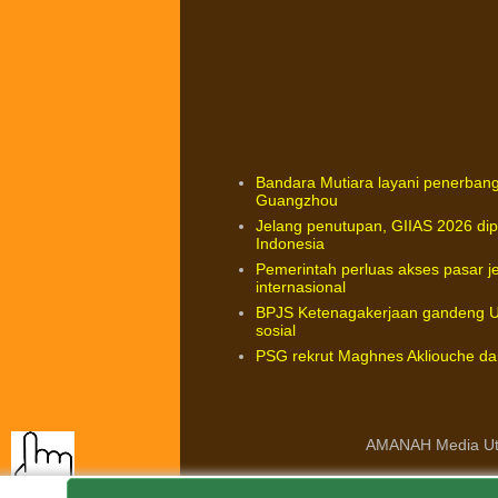
Bandara Mutiara layani penerbang
Guangzhou
Jelang penutupan, GIIAS 2026 dip
Indonesia
Pemerintah perluas akses pasar j
internasional
BPJS Ketenagakerjaan gandeng Un
sosial
PSG rekrut Maghnes Akliouche da
AMANAH Media Ut