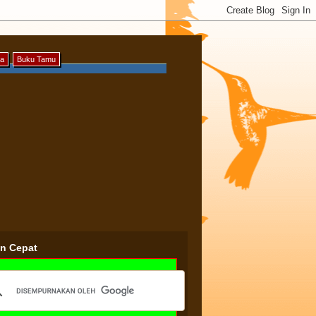
ya
Buku Tamu
an Cepat