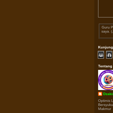
Guru P
saya. 
Kunjun
u
n
Tentang
Dzaki
Optimis 
Bersyuk
Makmur