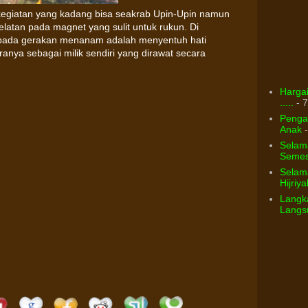
giatan yang kadang bisa seakrab Upin-Upin namun
elatan pada magnet yang sulit untuk rukun. Di
r pada gerakan menanam adalah menyentuh hati
ranya sebagai milik sendiri yang dirawat secara
Hargai
.....
- 7
Pengar
Anak
-
Selam
Semest
Selama
Hijriya
Langka
Langsu