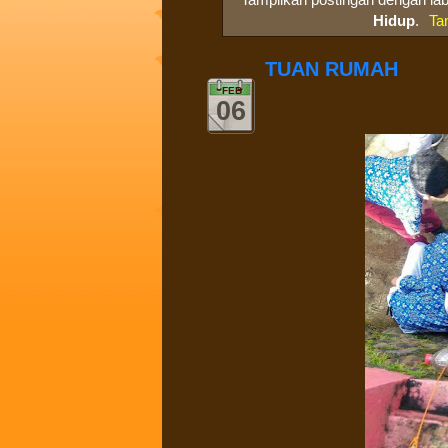
Hidup
.
Ta
TUAN RUMAH
FEB
06