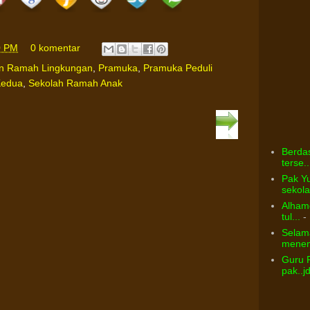
0 PM
0 komentar
n Ramah Lingkungan
,
Pramuka
,
Pramuka Peduli
edua
,
Sekolah Ramah Anak
Berdas
terse..
Pak Yu
sekolah
Alhamd
tul...
- 
Selama
menem
Guru 
pak..j