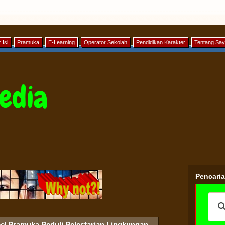
 Isi
Pramuka
E-Learning
Operator Sekolah
Pendidikan Karakter
Tentang Sa
edia
Pencari
bel
Pramuka Peduli Pelestarian Lingkungan