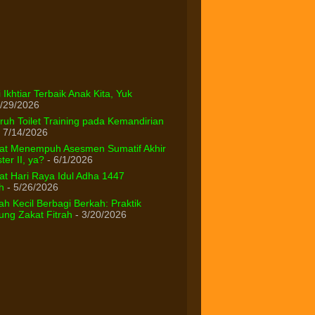
 Ikhtiar Terbaik Anak Kita, Yuk
/29/2026
uh Toilet Training pada Kemandirian
 7/14/2026
at Menempuh Asesmen Sumatif Akhir
er II, ya?
- 6/1/2026
t Hari Raya Idul Adha 1447
h
- 5/26/2026
h Kecil Berbagi Berkah: Praktik
ng Zakat Fitrah
- 3/20/2026