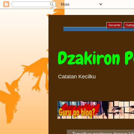
Serambi
Daftar
Dzakiron P
Catatan Kecilku
Tampilkan postingan dengan la