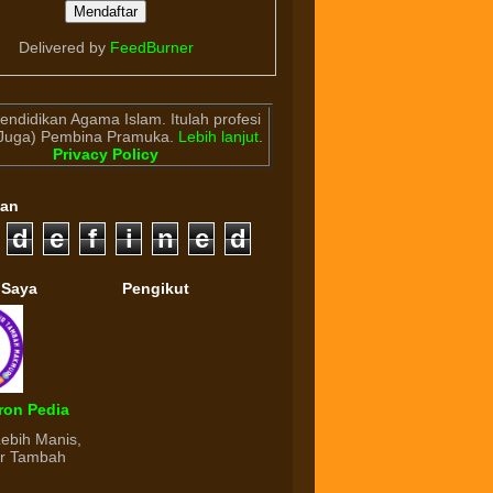
Delivered by
FeedBurner
endidikan Agama Islam. Itulah profesi
(Juga) Pembina Pramuka.
Lebih lanjut
.
Privacy Policy
gan
d
e
f
i
n
e
d
 Saya
Pengikut
ron Pedia
Lebih Manis,
ur Tambah