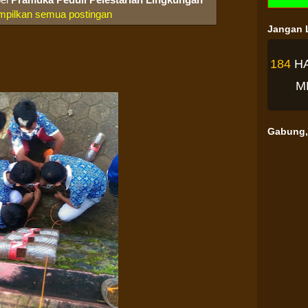
mpilkan semua postingan
Jangan L
184
H
M
Gabung, 