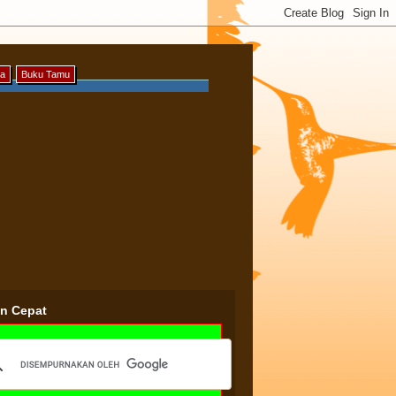
ya
Buku Tamu
an Cepat