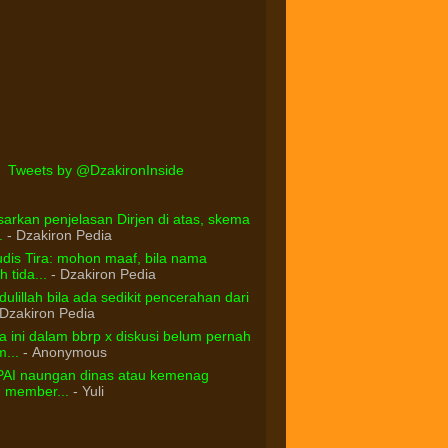
Tweets by @DzakironInside
arkan penjelasan Dirjen di atas, skema
.
- Dzakiron Pedia
dis Tira: mohon maaf, bila nama
 tida...
- Dzakiron Pedia
ulillah bila ada sedikit pencerahan dari
Dzakiron Pedia
 ini dalam bbrp x diskusi belum pernah
...
- Anonymous
PAI naungan dinas atau kemenag
d member...
- Yuli