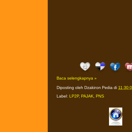
Baca selengkapnya »
Diposting oleh
Dzakiron Pedia
di
11:30:
Label:
LP2P
,
PAJAK
,
PNS