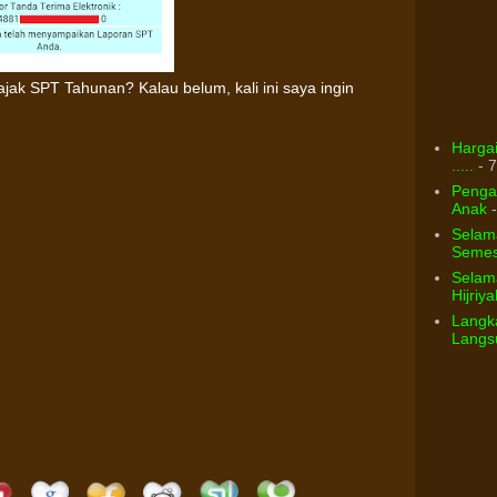
ak SPT Tahunan? Kalau belum, kali ini saya ingin
Hargai
.....
- 7
Pengar
Anak
-
Selam
Semest
Selama
Hijriya
Langka
Langsu