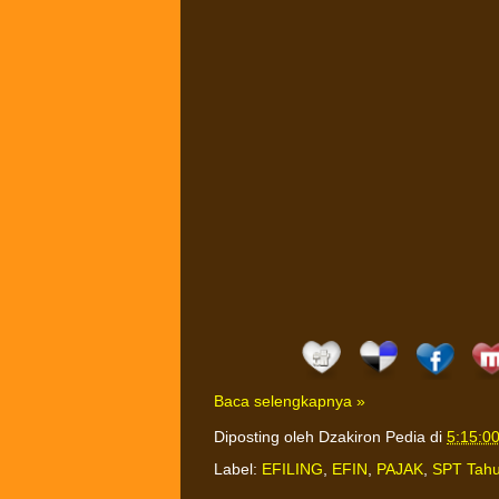
Baca selengkapnya »
Diposting oleh
Dzakiron Pedia
di
5:15:0
Label:
EFILING
,
EFIN
,
PAJAK
,
SPT Tah