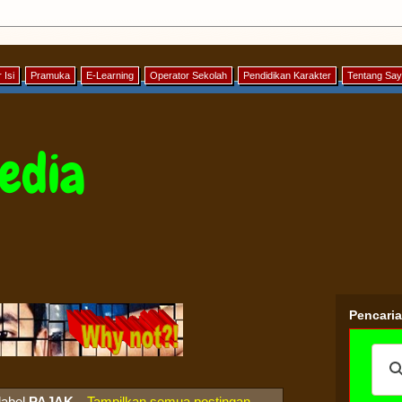
 Isi
Pramuka
E-Learning
Operator Sekolah
Pendidikan Karakter
Tentang Sa
edia
Pencari
label
PAJAK
.
Tampilkan semua postingan