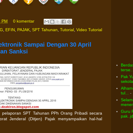
0 PM
0 komentar
NG
,
EFIN
,
PAJAK
,
SPT Tahunan
,
Tutorial
,
Video Tutorial
ektronik Sampai Dengan 30 April
kan Sanksi
Berdas
terse..
Pak Yu
sekolah
Alhamd
tul...
- 
Selama
menem
Guru 
m pelaporan SPT Tahunan PPh Orang Pribadi secara
pak..j
ktorat Jenderal (Ditjen) Pajak menyampaikan hal-hal