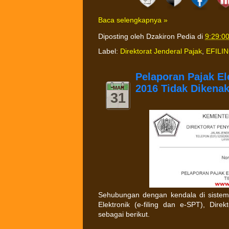
Baca selengkapnya »
Diposting oleh
Dzakiron Pedia
di
9:29:0
Label:
Direktorat Jenderal Pajak
,
EFILI
Pelaporan Pajak El
2016 Tidak Dikena
MAR
31
Sehubungan dengan kendala di siste
Elektronik (e-filing dan e-SPT), Dire
sebagai berikut.