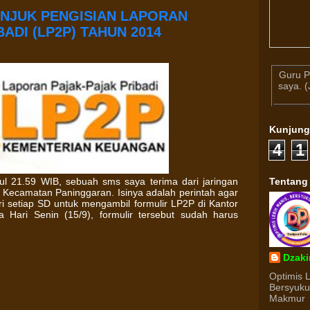
UNJUK PENGISIAN LAPORAN
ADI (LP2P) TAHUN 2014
Guru P
saya. 
Kunjun
4
1
Tentang
ul 21.59 WIB, sebuah sms saya terima dari jaringan
Kecamatan Paninggaran. Isinya adalah perintah agar
ri setiap SD untuk mengambil formulir LP2P di Kantor
Hari Senin (15/9), formulir tersebut sudah harus
Dzaki
Optimis 
Bersyuk
Makmur