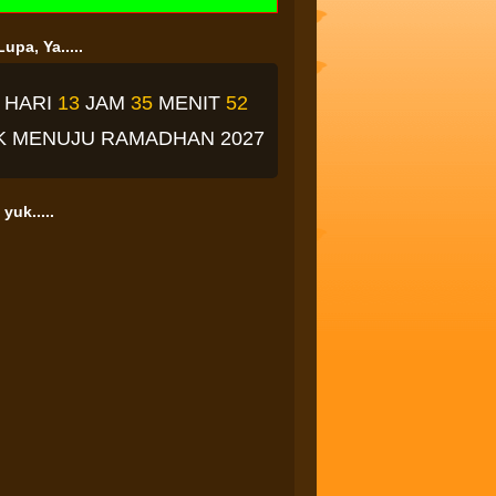
upa, Ya.....
3
HARI
13
JAM
35
MENIT
51
K
MENUJU RAMADHAN 2027
yuk.....