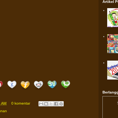
Artikel 
Berlangg
0 AM
0 komentar
unan