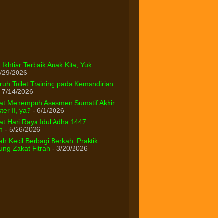
 Ikhtiar Terbaik Anak Kita, Yuk
/29/2026
uh Toilet Training pada Kemandirian
 7/14/2026
at Menempuh Asesmen Sumatif Akhir
er II, ya?
- 6/1/2026
t Hari Raya Idul Adha 1447
h
- 5/26/2026
h Kecil Berbagi Berkah: Praktik
ng Zakat Fitrah
- 3/20/2026