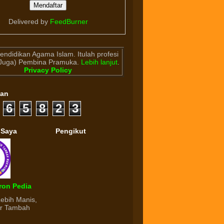
Delivered by
FeedBurner
endidikan Agama Islam. Itulah profesi
(Juga) Pembina Pramuka.
Lebih lanjut
.
Privacy Policy
gan
6
5
8
2
3
 Saya
Pengikut
ron Pedia
Lebih Manis,
ur Tambah