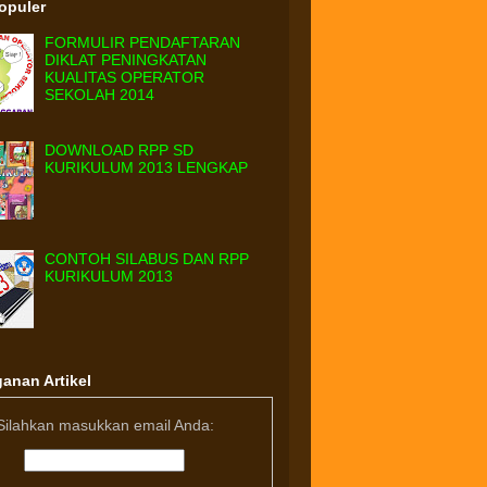
Populer
FORMULIR PENDAFTARAN
DIKLAT PENINGKATAN
KUALITAS OPERATOR
SEKOLAH 2014
DOWNLOAD RPP SD
KURIKULUM 2013 LENGKAP
CONTOH SILABUS DAN RPP
KURIKULUM 2013
anan Artikel
Silahkan masukkan email Anda: