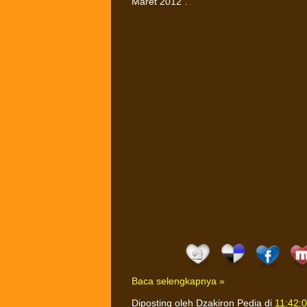
Maret 2012”.
Baca selengkapnya »
Diposting oleh
Dzakiron Pedia
di
11:42: