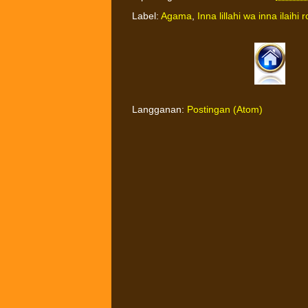
Label:
Agama
,
Inna lillahi wa inna ilaihi r
Langganan:
Postingan (Atom)