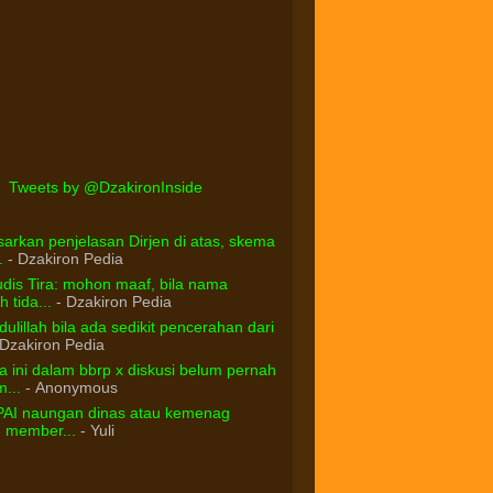
Tweets by @DzakironInside
arkan penjelasan Dirjen di atas, skema
.
- Dzakiron Pedia
dis Tira: mohon maaf, bila nama
 tida...
- Dzakiron Pedia
ulillah bila ada sedikit pencerahan dari
Dzakiron Pedia
 ini dalam bbrp x diskusi belum pernah
...
- Anonymous
PAI naungan dinas atau kemenag
d member...
- Yuli