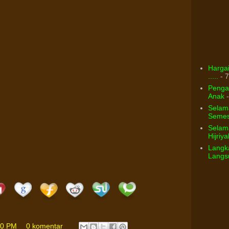
Hargai
.....
- 7
Pengar
Anak
-
Selam
Semest
Selama
Hijriya
Langka
Langsu
00 PM
0 komentar