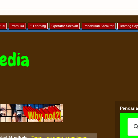
 Isi
Pramuka
E-Learning
Operator Sekolah
Pendidikan Karakter
Tentang Sa
edia
Pencari
abel
Musibah
.
Tampilkan semua postingan