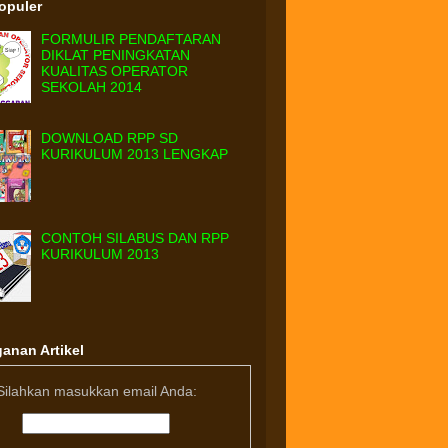
Populer
FORMULIR PENDAFTARAN
DIKLAT PENINGKATAN
KUALITAS OPERATOR
SEKOLAH 2014
DOWNLOAD RPP SD
KURIKULUM 2013 LENGKAP
CONTOH SILABUS DAN RPP
KURIKULUM 2013
anan Artikel
Silahkan masukkan email Anda: