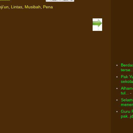
oji'un
,
Lintas
,
Musibah
,
Pena
Berdas
terse..
Pak Yu
sekolah
Alhamd
tul...
- 
Selama
menem
Guru 
pak..j