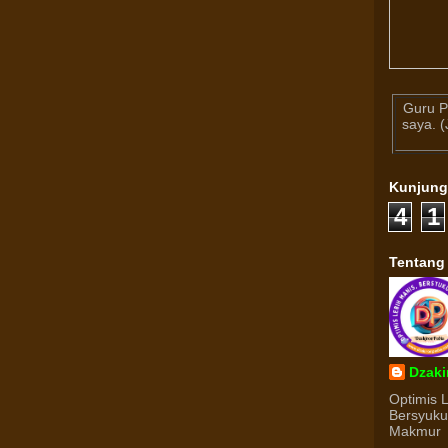
Guru P
saya. 
Kunjun
4
1
Tentang
Dzaki
Optimis 
Bersyuk
Makmur