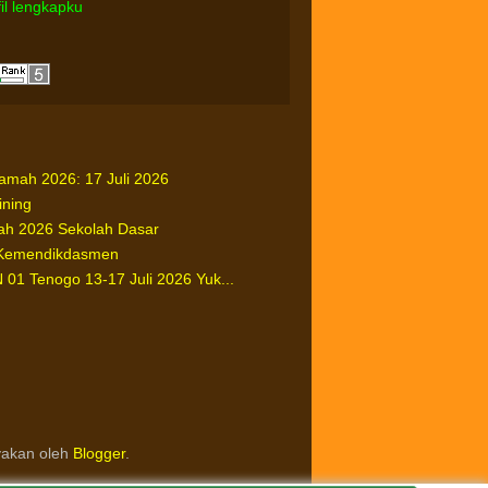
fil lengkapku
ah 2026: 17 Juli 2026
ining
h 2026 Sekolah Dasar
Kemendikdasmen
1 Tenogo 13-17 Juli 2026 Yuk...
yakan oleh
Blogger
.