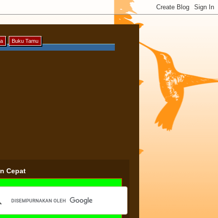
ya
Buku Tamu
an Cepat