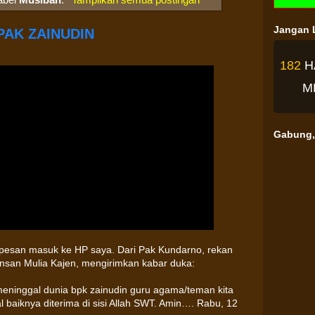
Jangan L
PAK ZAINUDIN
182
H
M
Gabung, 
h pesan masuk ke HP saya. Dari Pak Kundarno, rekan
Insan Mulia Kajen, mengirimkan kabar duka:
h meninggal dunia bpk zainudin guru agama/teman kita
baiknya diterima di sisi Allah SWT. Amin…. Rabu, 12