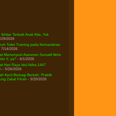
 Ikhtiar Terbaik Anak Kita, Yuk
/29/2026
uh Toilet Training pada Kemandirian
 7/14/2026
at Menempuh Asesmen Sumatif Akhir
er II, ya?
- 6/1/2026
t Hari Raya Idul Adha 1447
h
- 5/26/2026
h Kecil Berbagi Berkah: Praktik
ng Zakat Fitrah
- 3/20/2026