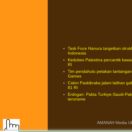
Task Foce Hanura targetkan strukt
Indonesia
Kedubes Palestina percantik kawa
RI
Tim pendahulu petakan tantangan 
Games
Calon Paskibraka jalani latihan 
81 RI
Erdogan: Pakta Turkiye-Saudi-Pa
terorisme
AMANAH Media Ut