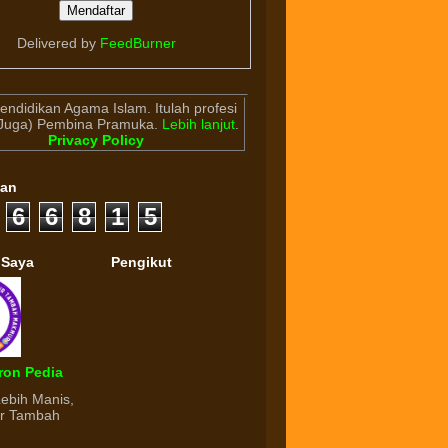
Delivered by
FeedBurner
endidikan Agama Islam. Itulah profesi
(Juga) Pembina Pramuka.
Lebih lanjut
.
Privacy Policy
gan
6
6
8
1
5
 Saya
Pengikut
ron Pedia
Lebih Manis,
ur Tambah