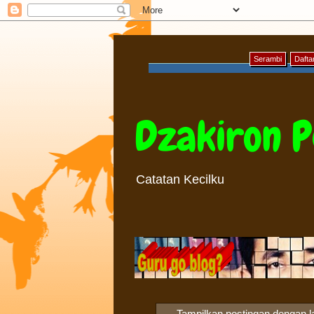
Serambi
Daftar
Dzakiron P
Catatan Kecilku
Tampilkan postingan dengan l