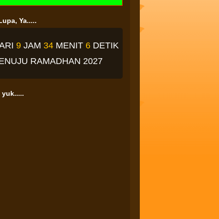
upa, Ya.....
ARI
9
JAM
34
MENIT
5
DETIK
ENUJU RAMADHAN 2027
yuk.....