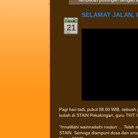
SELAMAT JALAN, 
MAR
21
Pagi hari tadi, pukul 08.00 WIB, sebua
kuliah di STAIN Pekalongan, guru TKIT 
“Innalillahi wainnailaihi roojiun…. Tela
STAIN. Semoga diampuni dosa dan amal 