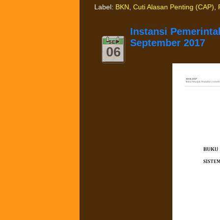
Label:
BKN
,
Cuti Alasan Penting (CAP)
,
Instansi Pemerint
September 2017
SEP
06