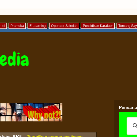
 Isi
Pramuka
E-Learning
Operator Sekolah
Pendidikan Karakter
Tentang Sa
edia
Pencari
 label
BKN
.
Tampilkan semua postingan