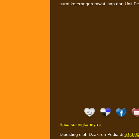
surat keterangan rawat inap dari Unit 
Baca selengkapnya »
Diposting oleh
Dzakiron Pedia
di
6:03:0