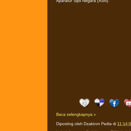
Aparatur Sipil Negara (ASN).
Baca selengkapnya »
Diposting oleh
Dzakiron Pedia
di
11:14: