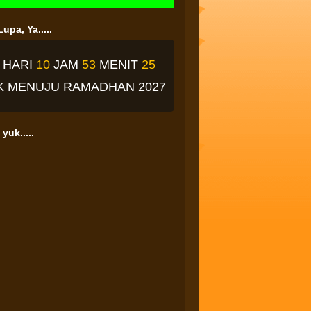
upa, Ya.....
3
HARI
10
JAM
53
MENIT
24
K
MENUJU RAMADHAN 2027
yuk.....