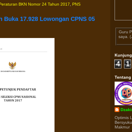
Peraturan BKN Nomor 24 Tahun 2017
,
PNS
ah Buka 17.928 Lowongan CPNS 05
Guru P
saya. 
Kunjun
4
1
Tentang
Dzaki
Optimis 
Bersyuk
Makmur