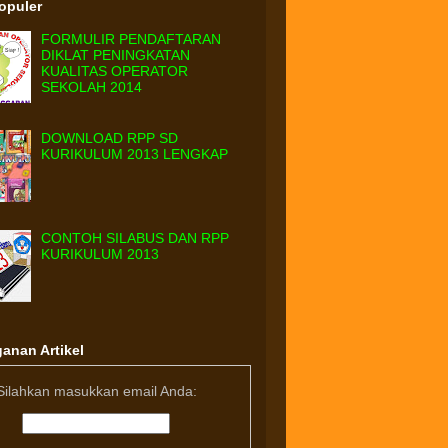
Populer
FORMULIR PENDAFTARAN
DIKLAT PENINGKATAN
KUALITAS OPERATOR
SEKOLAH 2014
DOWNLOAD RPP SD
KURIKULUM 2013 LENGKAP
CONTOH SILABUS DAN RPP
KURIKULUM 2013
anan Artikel
Silahkan masukkan email Anda: