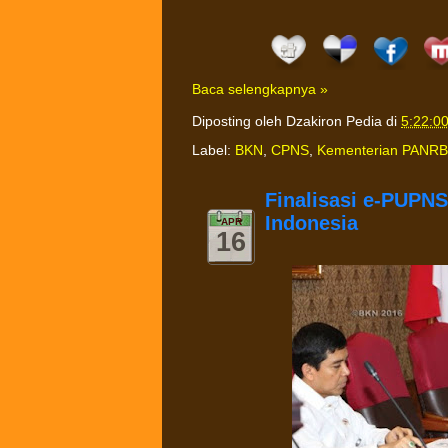
Baca selengkapnya »
Diposting oleh
Dzakiron Pedia
di
5:22:0
Label:
BKN
,
CPNS
,
Kementerian PANRB
Finalisasi e-PUPN
Indonesia
APR
16