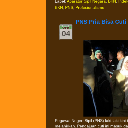
Label:
Aparatur Sipil Negara
,
BKN
,
Indek
BKN
,
PNS
,
Profesionalisme
PNS Pria Bisa Cuti
APR
04
Pegawai Negeri Sipil (PNS) laki-laki kin
melahirkan. Pengajuan cuti ini masuk d