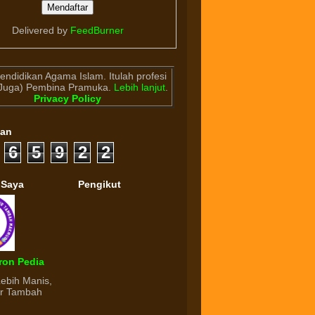
Delivered by
FeedBurner
endidikan Agama Islam. Itulah profesi
(Juga) Pembina Pramuka.
Lebih lanjut
.
Privacy Policy
gan
6
5
9
2
2
 Saya
Pengikut
ron Pedia
Lebih Manis,
ur Tambah