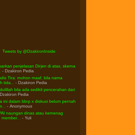
Tweets by @DzakironInside
arkan penjelasan Dirjen di atas, skema
.
- Dzakiron Pedia
dis Tira: mohon maaf, bila nama
 tida...
- Dzakiron Pedia
ulillah bila ada sedikit pencerahan dari
Dzakiron Pedia
 ini dalam bbrp x diskusi belum pernah
...
- Anonymous
PAI naungan dinas atau kemenag
d member...
- Yuli