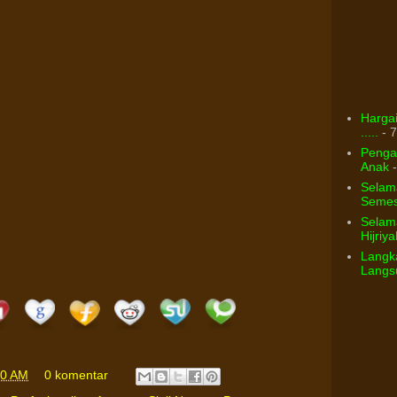
Hargai
.....
- 7
Pengar
Anak
-
Selam
Semest
Selama
Hijriya
Langka
Langsu
00 AM
0 komentar