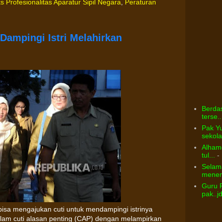
s Profesionalitas Aparatur Sipil Negara
,
Peraturan
 Dampingi Istri Melahirkan
Berdas
terse..
Pak Yu
sekolah
Alhamd
tul...
- 
Selama
menem
Guru 
pak..j
i bisa mengajukan cuti untuk mendampingi istrinya
alam cuti alasan penting (CAP) dengan melampirkan