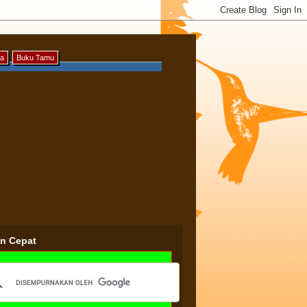
ya
Buku Tamu
an Cepat