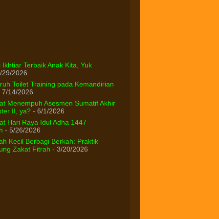
 Ikhtiar Terbaik Anak Kita, Yuk
/29/2026
uh Toilet Training pada Kemandirian
 7/14/2026
at Menempuh Asesmen Sumatif Akhir
er II, ya?
- 6/1/2026
t Hari Raya Idul Adha 1447
h
- 5/26/2026
h Kecil Berbagi Berkah: Praktik
ng Zakat Fitrah
- 3/20/2026