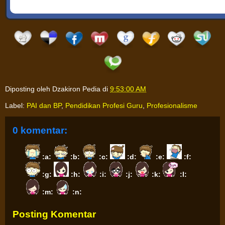
Diposting oleh
Dzakiron Pedia
di
9:53:00 AM
Label:
PAI dan BP
,
Pendidikan Profesi Guru
,
Profesionalisme
0 komentar:
:a:
:b:
:c:
:d:
:e:
:f:
:g:
:h:
:i:
:j:
:k:
:l:
:m:
:n:
Posting Komentar