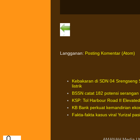
Langganan:
Posting Komentar (Atom)
Kebakaran di SDN 04 Srengseng S
listrik
BSSN catat 182 potensi serangan si
KSP: Tol Harbour Road II Elevated
KB Bank perkuat kemandirian ekono
Fakta-fakta kasus viral Yurizal p
AMANAH Media Ut