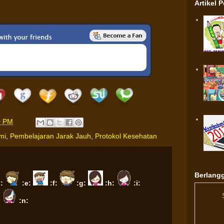
Artikel 
0 PM
mi
,
Pembelajaran Jarak Jauh
,
Protokol Kesehatan
Berlangg
d:
:e:
:f:
:g:
:h:
:i:
:
:n: