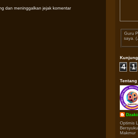
ung dan meninggalkan jejak komentar
Guru P
saya. 
Kunjun
4
1
Tentang
Dzaki
Optimis 
Bersyuk
Makmur