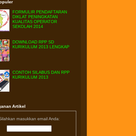
Populer
FORMULIR PENDAFTARAN
DIKLAT PENINGKATAN
KUALITAS OPERATOR
SEKOLAH 2014
DOWNLOAD RPP SD
KURIKULUM 2013 LENGKAP
CONTOH SILABUS DAN RPP
KURIKULUM 2013
anan Artikel
Silahkan masukkan email Anda: