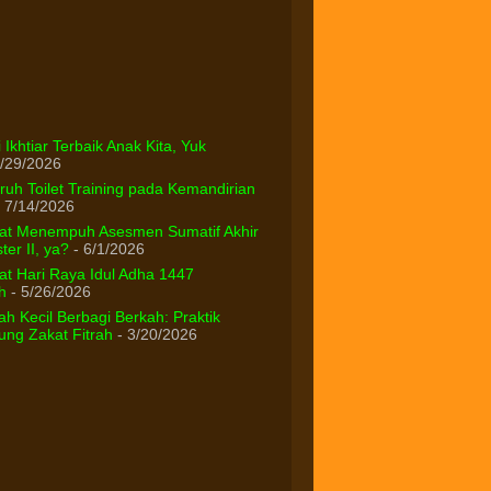
 Ikhtiar Terbaik Anak Kita, Yuk
/29/2026
uh Toilet Training pada Kemandirian
 7/14/2026
at Menempuh Asesmen Sumatif Akhir
er II, ya?
- 6/1/2026
t Hari Raya Idul Adha 1447
h
- 5/26/2026
h Kecil Berbagi Berkah: Praktik
ng Zakat Fitrah
- 3/20/2026