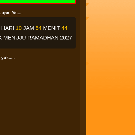
upa, Ya.....
4
HARI
10
JAM
54
MENIT
43
K
MENUJU RAMADHAN 2027
yuk.....