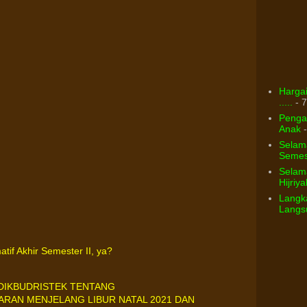
Hargai
.....
- 7
Pengar
Anak
-
Selam
Semest
Selama
Hijriya
Langka
Langsu
f Akhir Semester II, ya?
DIKBUDRISTEK TENTANG
RAN MENJELANG LIBUR NATAL 2021 DAN