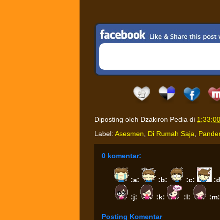
Diposting oleh
Dzakiron Pedia
di
1:33:0
Label:
Asesmen
,
Di Rumah Saja
,
Pande
0 komentar:
:a:
:b:
:c:
:
:j:
:k:
:l:
:m
Posting Komentar