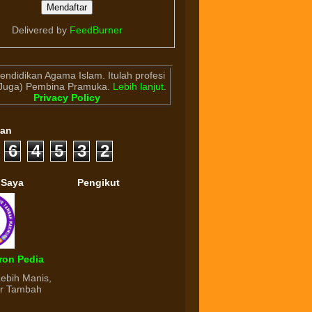
Delivered by
FeedBurner
endidikan Agama Islam. Itulah profesi
(Juga) Pembina Pramuka.
Lebih lanjut
.
Privacy Policy
gan
6
4
5
3
2
 Saya
Pengikut
ron Pedia
Lebih Manis,
ur Tambah