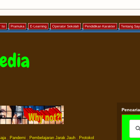
 Isi
Pramuka
E-Learning
Operator Sekolah
Pendidikan Karakter
Tentang Sa
edia
Pencari
aja
,
Pandemi
,
Pembelajaran Jarak Jauh
,
Protokol