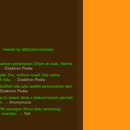
Tweets by @DzakironInside
arkan penjelasan Dirjen di atas, skema
.
- Dzakiron Pedia
dis Tira: mohon maaf, bila nama
 tida...
- Dzakiron Pedia
ulillah bila ada sedikit pencerahan dari
Dzakiron Pedia
 ini dalam bbrp x diskusi belum pernah
...
- Anonymous
PAI naungan dinas atau kemenag
d member...
- Yuli