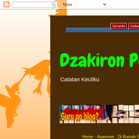
Serambi
Daftar
Dzakiron P
Catatan Kecilku
Home
»
Asesmen
,
Di Rumah S