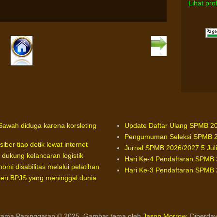
Lihat pro
awah diduga karena korsleting
Update Daftar Ulang SPMB 20
Pengumuman Seleksi SPMB 20
ber tiap detik lewat internet
Jurnal SPMB 2026/2027 5 Jul
 dukung kelancaran logistik
Hari Ke-4 Pendaftaran SPMB 2
mi disabilitas melalui pelatihan
Hari Ke-3 Pendaftaran SPMB 2
asien BPJS yang meninggal dunia
ama Paninggaran © 2025. Gambar tema oleh
Jason Morrow
. Diberda