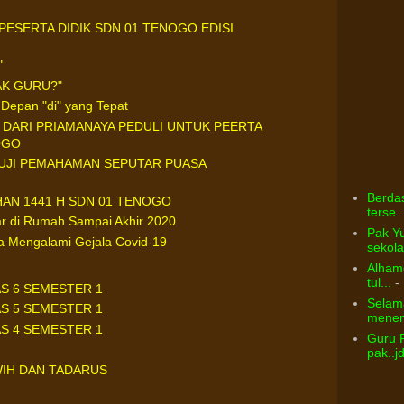
ESERTA DIDIK SDN 01 TENOGO EDISI
"
AK GURU?"
Depan "di" yang Tepat
 DARI PRIAMANAYA PEDULI UNTUK PEERTA
OGO
UJI PEMAHAMAN SEPUTAR PUASA
Berdas
AN 1441 H SDN 01 TENOGO
terse..
ar di Rumah Sampai Akhir 2020
Pak Yu
ka Mengalami Gejala Covid-19
sekolah
Alhamd
tul...
- 
AS 6 SEMESTER 1
Selama
AS 5 SEMESTER 1
menem
AS 4 SEMESTER 1
Guru 
pak..j
WIH DAN TADARUS