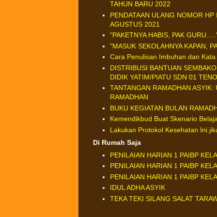
TAHUN BARU 2022
PENDATAAN ULANG NOMOR HP P
AGUSTUS 2021
"PAKETNYA HABIS, PAK GURU.....
"MASUK SEKOLAHNYA KAPAN, P
Cara Penulisan Imbuhan dan Kata 
DISTRIBUSI BANTUAN SEMBAKO
DIDIK YATIM/PIATU SDN 01 TEN
TANTANGAN RAMADHAN ASYIK: 
RAMADHAN
BUKU KEGIATAN BULAN RAMADH
Kemendikbud Buat Skenario Belaj
Lakukan Protokol Kesehatan Ini ji
Di Rumah Saja
PENILAIAN HARIAN 1 PAIBP KEL
PENILAIAN HARIAN 1 PAIBP KEL
PENILAIAN HARIAN 1 PAIBP KEL
IDUL ADHA ASYIK
TEKA TEKI SILANG SALAT TARA