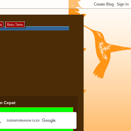
ya
Buku Tamu
an Cepat