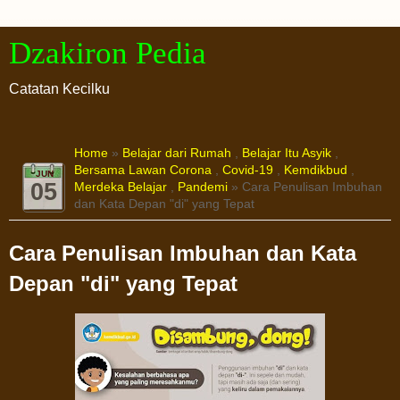
Dzakiron Pedia
Catatan Kecilku
Home
»
Belajar dari Rumah
,
Belajar Itu Asyik
,
Bersama Lawan Corona
,
Covid-19
,
Kemdikbud
,
JUN
05
Merdeka Belajar
,
Pandemi
» Cara Penulisan Imbuhan
dan Kata Depan "di" yang Tepat
Cara Penulisan Imbuhan dan Kata
Depan "di" yang Tepat