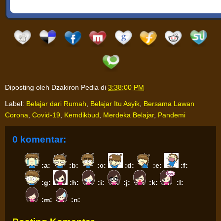
Diposting oleh
Dzakiron Pedia
di
3:38:00 PM
Label:
Belajar dari Rumah
,
Belajar Itu Asyik
,
Bersama Lawan
Corona
,
Covid-19
,
Kemdikbud
,
Merdeka Belajar
,
Pandemi
0 komentar:
:a:
:b:
:c:
:d:
:e:
:f:
:g:
:h:
:i:
:j:
:k:
:l:
:m:
:n: