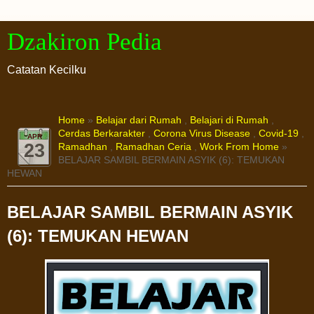
Dzakiron Pedia
Catatan Kecilku
Home
»
Belajar dari Rumah
,
Belajari di Rumah
,
Cerdas Berkarakter
,
Corona Virus Disease
,
Covid-19
,
APR
23
Ramadhan
,
Ramadhan Ceria
,
Work From Home
»
BELAJAR SAMBIL BERMAIN ASYIK (6): TEMUKAN
HEWAN
BELAJAR SAMBIL BERMAIN ASYIK
(6): TEMUKAN HEWAN