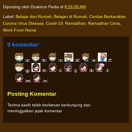
Diposting oleh
Dzakiron Pedia
di
8:26:00 AM
Label:
Belajar dari Rumah
,
Belajari di Rumah
,
Cerdas Berkarakter
,
Corona Virus Disease
,
Covid-19
,
Ramadhan
,
Ramadhan Ceria
,
Work From Home
0 komentar:
:a:
:b:
:c:
:d:
:e:
:f:
:g:
:h:
:i:
:j:
:k:
:l:
:m:
:n:
Posting Komentar
Terima kasih telah berkenan berkunjung dan
meninggalkan jejak komentar