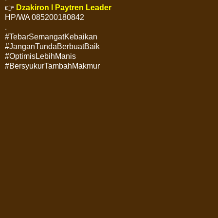
👉
Dzakiron l Paytren Leader
HP/WA 085200180842
.
#TebarSemangatKebaikan
#JanganTundaBerbuatBaik
#OptimisLebihManis
#BersyukurTambahMakmur