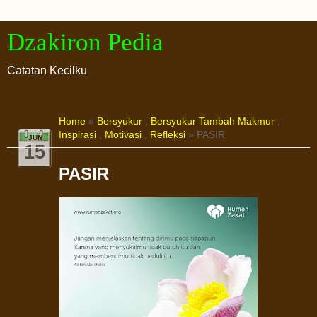
Dzakiron Pedia
Catatan Kecilku
Home
»
Bersyukur
,
Bersyukur Tambah Makmur
,
Inspirasi
,
Motivasi
,
Refleksi
» PASIR
JUN
15
PASIR