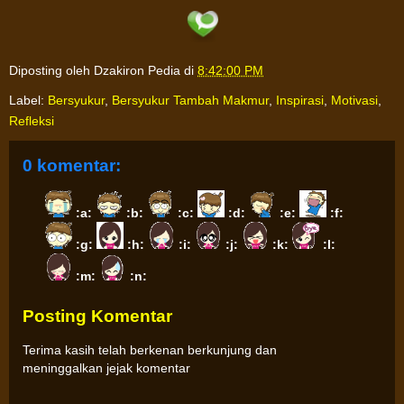
Diposting oleh
Dzakiron Pedia
di
8:42:00 PM
Label:
Bersyukur
,
Bersyukur Tambah Makmur
,
Inspirasi
,
Motivasi
,
Refleksi
0 komentar:
:a:
:b:
:c:
:d:
:e:
:f:
:g:
:h:
:i:
:j:
:k:
:l:
:m:
:n:
Posting Komentar
Terima kasih telah berkenan berkunjung dan
meninggalkan jejak komentar