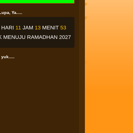
upa, Ya.....
1
HARI
11
JAM
13
MENIT
52
K
MENUJU RAMADHAN 2027
yuk.....