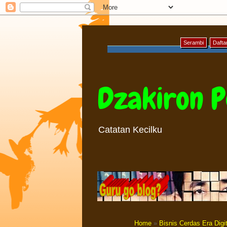
Serambi
Daftar
Dzakiron P
Catatan Kecilku
Home
»
Bisnis Cerdas Era Digit