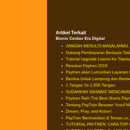
Artikel Terkait
Bisnis Cerdas Era Digital
JANGAN MENULIS MASALAHMU...
Dukung Pembayaran Berbasis Tek
Tutorial Upgrade Lisensi Ke Titani
Resolusi Paytren 2019
Paytren akan Luncurkan Layanan 
Berdoa Untuk Lampung dan Bante
1 Tangan Vs 1.000 Tangan
SUDAHKAH SAHABAT MENCANAN
Paytren Raih The Best Sharia Pay
Tentang PayTren Besutan Yusuf M
Dream, Pray, and Action!
PayTren Berinvestasi di Tempo.co, 
TUTORIAL PAYTREN: CARA TOP 