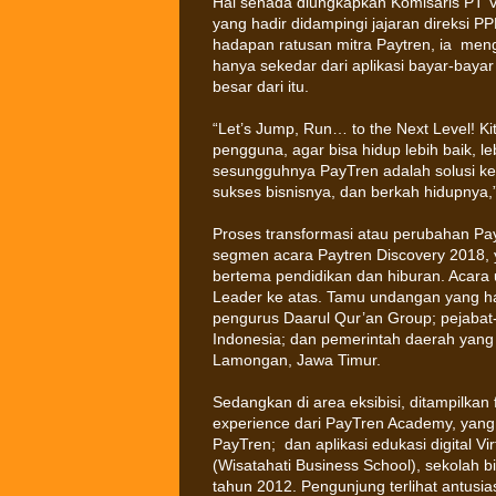
Hal senada diungkapkan Komisaris PT Ve
yang hadir didampingi jajaran direksi 
hadapan ratusan mitra Paytren, ia men
hanya sekedar dari aplikasi bayar-bayar
besar dari itu.
“Let’s Jump, Run… to the Next Level! K
pengguna, agar bisa hidup lebih baik, leb
sesungguhnya PayTren adalah solusi ke
sukses bisnisnya, dan berkah hidupnya,”
Proses transformasi atau perubahan Pay
segmen acara Paytren Discovery 2018, 
bertema pendidikan dan hiburan. Acara u
Leader ke atas. Tamu undangan yang ha
pengurus Daarul Qur’an Group; pejabat-
Indonesia; dan pemerintah daerah yang 
Lamongan, Jawa Timur.
Sedangkan di area eksibisi, ditampilkan
experience dari PayTren Academy, yang
PayTren; dan aplikasi edukasi digital V
(Wisatahati Business School), sekolah bi
tahun 2012. Pengunjung terlihat antusi