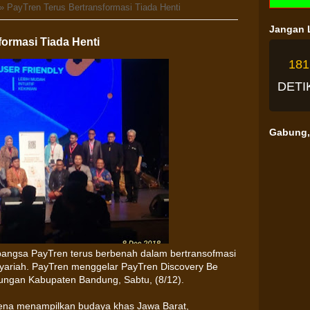
» PayTren Terus Bertransformasi Tiada Henti
Jangan L
formasi Tiada Henti
18
DETI
Gabung, 
 bangsa PayTren terus berbenah dalam bertransofmasi
syariah. PayTren menggelar PayTren Discovery Be
ungan Kabupaten Bandung, Sabtu, (8/12).
ena menampilkan budaya khas Jawa Barat,