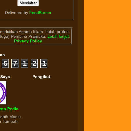
Delivered by
FeedBurner
endidikan Agama Islam. Itulah profesi
(Juga) Pembina Pramuka.
Lebih lanjut
.
Privacy Policy
gan
6
7
1
2
1
 Saya
Pengikut
ron Pedia
Lebih Manis,
ur Tambah