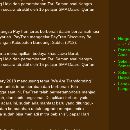
g Udjo dan persembahan Tari Saman asal Nangro
secara atraktif oleh 15 pelajar SMA Daarul Qur’an
 bangsa PayTren terus berbenah dalam bertransofmasi
syariah. PayTren menggelar PayTren Discovery Be
Hargai
ungan Kabupaten Bandung, Sabtu, (8/12).
.....
- 7
Pengar
ena menampilkan budaya khas Jawa Barat,
Anak
-
g Udjo dan persembahan Tari Saman asal Nangro
Selam
secara atraktif oleh 15 pelajar SMA Daarul Qur’an
Semest
Selama
Hijriya
very 2018 mengusung tema “We Are Transforming”.
Langka
 untuk terus berubah dan berbenah. Kita
Langsu
ga saat ini, PayTren telah bermetamorfosis menjadi
, dan lebih fungsional. Di aplikasi terbaru yaitu
acara ini, sudah ada manfaat baru yang ditunggu-
n dan kemudahan untuk upgrade menjadi mitra
ja sudah bisa menjadi mitra pebisnis”, papar Hari