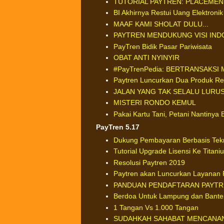
TUTORIAL PAYTREN: PLACEMEN
BI Akhirnya Restui Uang Elektronik
MAAF KAMI SHOLAT DULU...
PAYTREN MENDUKUNG VISI INDON
PayTren Bidik Pasar Pariwisata
OBAT ANTI NYINYIR
#PayTrenPedia: BERTRANSAKS
Paytren Luncurkan Dua Produk Re
JALAN YANG TAK SELALU LURU
MISTERI RONDO KEMUL
Pakai Kartu Tani, Petani Nantinya 
PayTren 5.17
Dukung Pembayaran Berbasis Tek
Tutorial Upgrade Lisensi Ke Titani
Resolusi Paytren 2019
Paytren akan Luncurkan Layanan 
PANDUAN PENDAFTARAN PAYTRE
Berdoa Untuk Lampung dan Bante
1 Tangan Vs 1.000 Tangan
SUDAHKAH SAHABAT MENCANAN