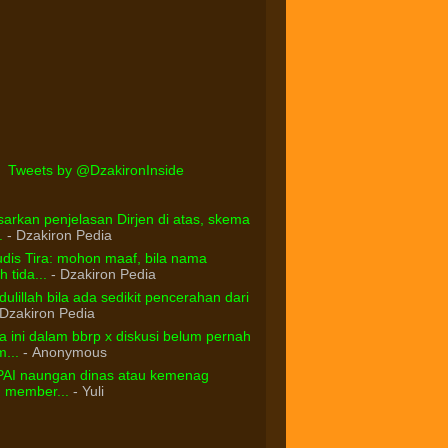
Tweets by @DzakironInside
arkan penjelasan Dirjen di atas, skema
.
- Dzakiron Pedia
dis Tira: mohon maaf, bila nama
 tida...
- Dzakiron Pedia
ulillah bila ada sedikit pencerahan dari
Dzakiron Pedia
 ini dalam bbrp x diskusi belum pernah
...
- Anonymous
PAI naungan dinas atau kemenag
d member...
- Yuli