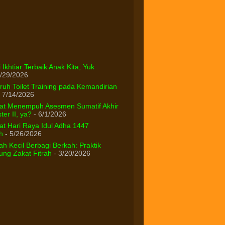
 Ikhtiar Terbaik Anak Kita, Yuk
/29/2026
uh Toilet Training pada Kemandirian
 7/14/2026
at Menempuh Asesmen Sumatif Akhir
er II, ya?
- 6/1/2026
t Hari Raya Idul Adha 1447
h
- 5/26/2026
h Kecil Berbagi Berkah: Praktik
ng Zakat Fitrah
- 3/20/2026