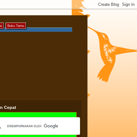
ya
Buku Tamu
an Cepat