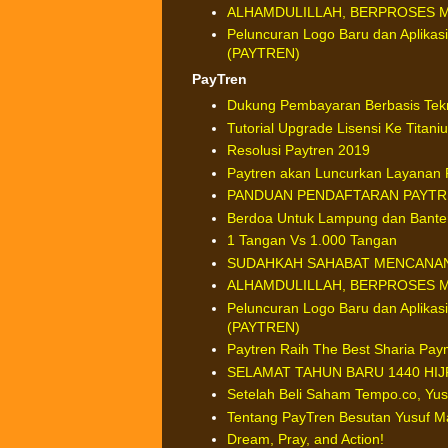
ALHAMDULILLAH, BERPROSES ME
Peluncuran Logo Baru dan Aplikasi
(PAYTREN)
PayTren
Dukung Pembayaran Berbasis Tek
Tutorial Upgrade Lisensi Ke Titani
Resolusi Paytren 2019
Paytren akan Luncurkan Layanan 
PANDUAN PENDAFTARAN PAYTRE
Berdoa Untuk Lampung dan Bante
1 Tangan Vs 1.000 Tangan
SUDAHKAH SAHABAT MENCANAN
ALHAMDULILLAH, BERPROSES ME
Peluncuran Logo Baru dan Aplikasi
(PAYTREN)
Paytren Raih The Best Sharia Pay
SELAMAT TAHUN BARU 1440 HIJ
Setelah Beli Saham Tempo.co, Yus
Tentang PayTren Besutan Yusuf M
Dream, Pray, and Action!