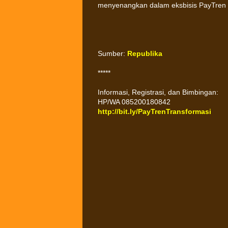
menyenangkan dalam eksbisis PayTren 
Sumber:
Republika
*****
Informasi, Registrasi, dan Bimbingan:
HP/WA 085200180842
http://bit.ly/PayTrenTransformasi