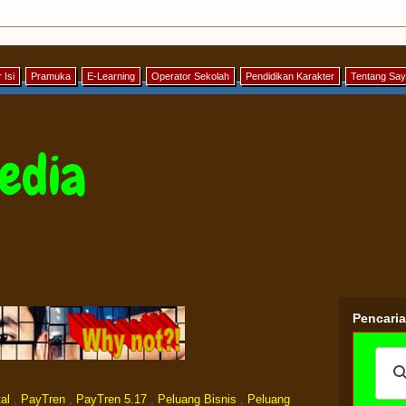
 Isi
Pramuka
E-Learning
Operator Sekolah
Pendidikan Karakter
Tentang Sa
edia
Pencari
al
,
PayTren
,
PayTren 5.17
,
Peluang Bisnis
,
Peluang