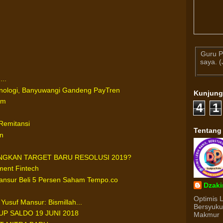
Guru P
saya. 
..
nologi, Banyuwangi Gandeng PayTren
Kunjun
um
4
1
Remitansi
Tentang
n
GKAN TARGET BARU RESOLUSI 2019?
ment Fintech
ansur Beli 5 Persen Saham Tempo.co
Dzaki
Optimis 
Yusuf Mansur: Bismillah...
Bersyuk
UP SALDO 19 JUNI 2018
Makmur