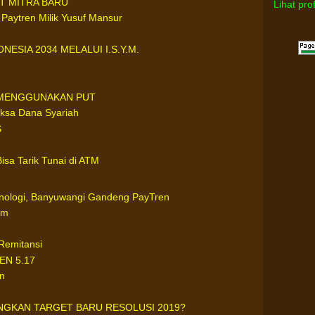
T MITRA BARU
Lihat pro
 Paytren Milik Yusuf Mansur
ESIA 2034 MELALUI I.S.Y.M.
I MENGGUNAKAN PUT
ksa Dana Syariah
S
Bisa Tarik Tunai di ATM
nologi, Banyuwangi Gandeng PayTren
um
Remitansi
N 5.17
n
GKAN TARGET BARU RESOLUSI 2019?