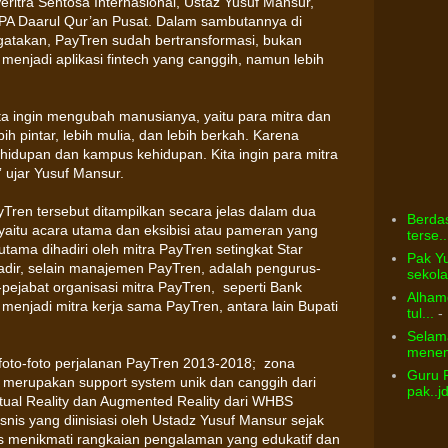
ritra Sentosa Internasional, Ustaz Yusuf Mansur,
PPPA Daarul Qur’an Pusat. Dalam sambutannya di
gatakan, PayTren sudah bertransformasi, bukan
 menjadi aplikasi fintech yang canggih, namun lebih
ita ingin mengubah manusianya, yaitu para mitra dan
ih pintar, lebih mulia, dan lebih berkah. Karena
hidupan dan kampus kehidupan. Kita ingin para mitra
 ujar Yusuf Mansur.
Tren tersebut ditampilkan secara jelas dalam dua
Berdas
yaitu acara utama dan eksibisi atau pameran yang
terse..
tama dihadiri oleh mitra PayTren setingkat Star
Pak Yu
dir, selain manajemen PayTren, adalah pengurus-
sekolah
pejabat organisasi mitra PayTren, seperti Bank
Alhamd
menjadi mitra kerja sama PayTren, antara lain Bupati
tul...
- 
Selama
menem
 foto-foto perjalanan PayTren 2013-2018; zona
Guru 
 merupakan support system unik dan canggih dari
pak..j
irtual Reality dan Augmented Reality dari WHBS
snis yang diinisiasi oleh Ustadz Yusuf Mansur sejak
as menikmati rangkaian pengalaman yang edukatif dan