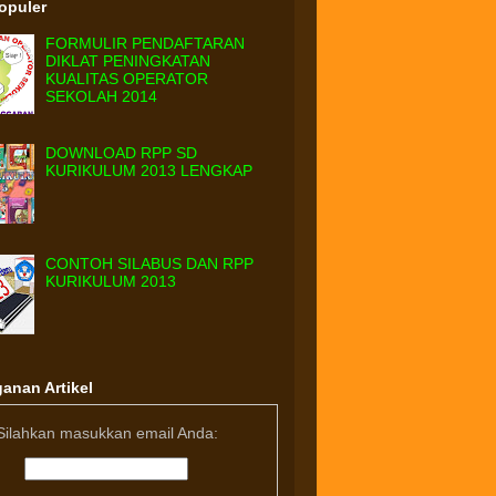
Populer
FORMULIR PENDAFTARAN
DIKLAT PENINGKATAN
KUALITAS OPERATOR
SEKOLAH 2014
DOWNLOAD RPP SD
KURIKULUM 2013 LENGKAP
CONTOH SILABUS DAN RPP
KURIKULUM 2013
anan Artikel
Silahkan masukkan email Anda: