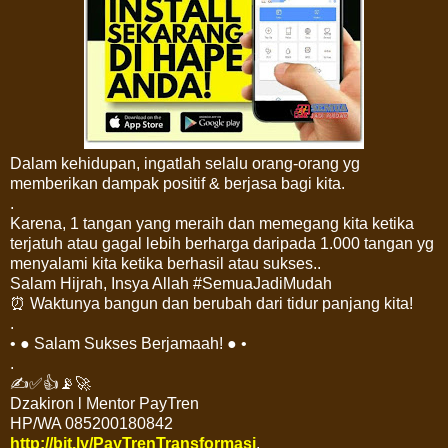
Dalam kehidupan, ingatlah selalu orang-orang yg
memberikan dampak positif & berjasa bagi kita.
.
Karena, 1 tangan yang meraih dan memegang kita ketika
terjatuh atau gagal lebih berharga daripada 1.000 tangan yg
menyalami kita ketika berhasil atau sukses.
.
Salam Hijrah, Insya Allah #SemuaJadiMudah
⏰ Waktunya bangun dan berubah dari tidur panjang kita!
.
• ● Salam Sukses Berjamaah! ● •
.
✍✅👍📡🚀
Dzakiron l Mentor PayTren
HP/WA 085200180842
http://bit.ly/PayTrenTransformasi
.