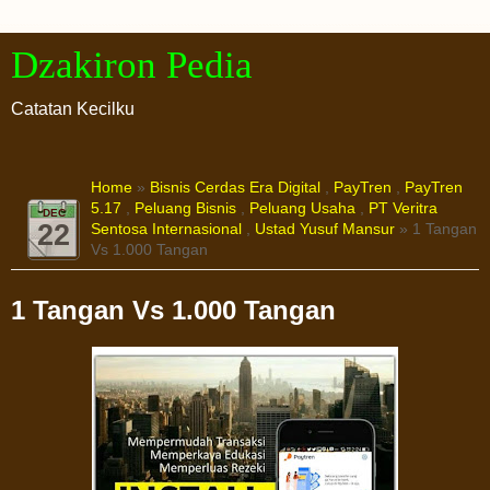
Dzakiron Pedia
Catatan Kecilku
Home
»
Bisnis Cerdas Era Digital
,
PayTren
,
PayTren
5.17
,
Peluang Bisnis
,
Peluang Usaha
,
PT Veritra
DEC
22
Sentosa Internasional
,
Ustad Yusuf Mansur
» 1 Tangan
Vs 1.000 Tangan
1 Tangan Vs 1.000 Tangan