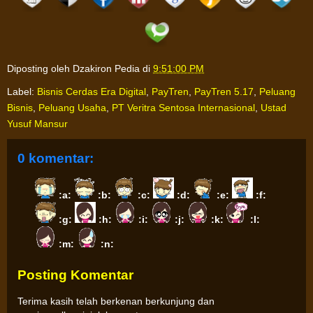
Diposting oleh
Dzakiron Pedia
di
9:51:00 PM
Label:
Bisnis Cerdas Era Digital
,
PayTren
,
PayTren 5.17
,
Peluang
Bisnis
,
Peluang Usaha
,
PT Veritra Sentosa Internasional
,
Ustad
Yusuf Mansur
0 komentar:
:a:
:b:
:c:
:d:
:e:
:f:
:g:
:h:
:i:
:j:
:k:
:l:
:m:
:n:
Posting Komentar
Terima kasih telah berkenan berkunjung dan