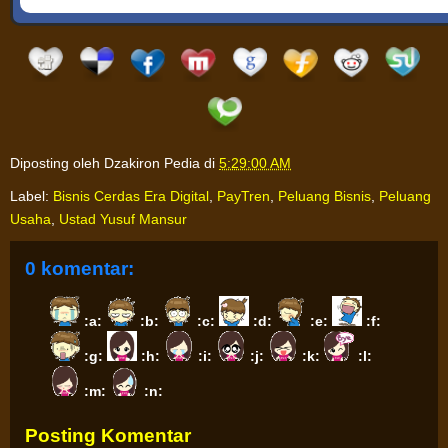
Diposting oleh
Dzakiron Pedia
di
5:29:00 AM
Label:
Bisnis Cerdas Era Digital
,
PayTren
,
Peluang Bisnis
,
Peluang
Usaha
,
Ustad Yusuf Mansur
0 komentar:
:a:
:b:
:c:
:d:
:e:
:f:
:g:
:h:
:i:
:j:
:k:
:l:
:m:
:n:
Posting Komentar