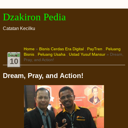
Dzakiron Pedia
Catatan Kecilku
Home
»
Bisnis Cerdas Era Digital
,
PayTren
,
Peluang
Bisnis
,
Peluang Usaha
,
Ustad Yusuf Mansur
» Dream,
AUG
10
Pray, and Action!
Dream, Pray, and Action!