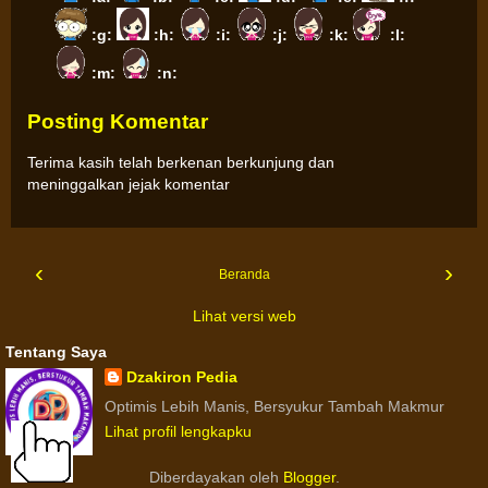
:g:
:h:
:i:
:j:
:k:
:l:
:m:
:n:
Posting Komentar
Terima kasih telah berkenan berkunjung dan
meninggalkan jejak komentar
‹
›
Beranda
Lihat versi web
Tentang Saya
Dzakiron Pedia
Optimis Lebih Manis, Bersyukur Tambah Makmur
Lihat profil lengkapku
Diberdayakan oleh
Blogger
.