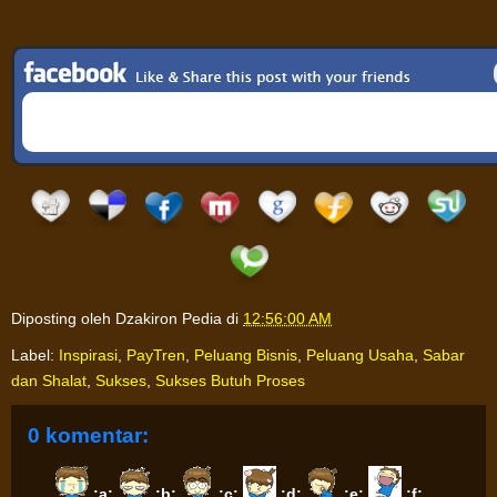
Diposting oleh
Dzakiron Pedia
di
12:56:00 AM
Label:
Inspirasi
,
PayTren
,
Peluang Bisnis
,
Peluang Usaha
,
Sabar
dan Shalat
,
Sukses
,
Sukses Butuh Proses
0 komentar:
:a:
:b:
:c:
:d:
:e:
:f: