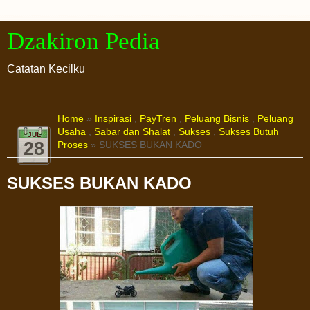
Dzakiron Pedia
Catatan Kecilku
Home
»
Inspirasi
,
PayTren
,
Peluang Bisnis
,
Peluang
Usaha
,
Sabar dan Shalat
,
Sukses
,
Sukses Butuh
JUL
28
Proses
» SUKSES BUKAN KADO
SUKSES BUKAN KADO