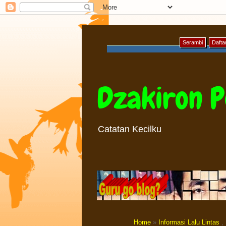
Serambi
Daftar
Dzakiron P
Catatan Kecilku
Home
»
Informasi Lalu Lintas
,