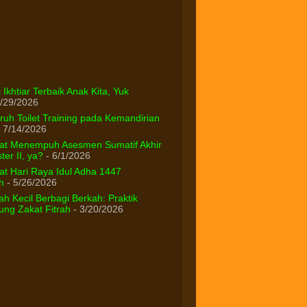
 Ikhtiar Terbaik Anak Kita, Yuk
/29/2026
uh Toilet Training pada Kemandirian
 7/14/2026
at Menempuh Asesmen Sumatif Akhir
er II, ya?
- 6/1/2026
t Hari Raya Idul Adha 1447
h
- 5/26/2026
h Kecil Berbagi Berkah: Praktik
ng Zakat Fitrah
- 3/20/2026