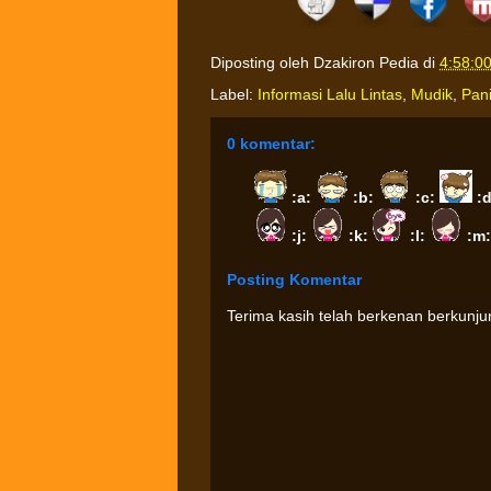
Diposting oleh
Dzakiron Pedia
di
4:58:0
Label:
Informasi Lalu Lintas
,
Mudik
,
Pan
0 komentar:
:a:
:b:
:c:
:
:j:
:k:
:l:
:m
Posting Komentar
Terima kasih telah berkenan berkunj