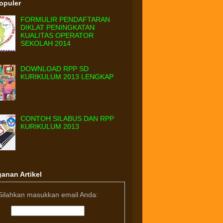
Populer
FORMULIR PENDAFTARAN
DIKLAT PENINGKATAN
KUALITAS OPERATOR
SEKOLAH 2014
DOWNLOAD RPP SD
KURIKULUM 2013 LENGKAP
CONTOH SILABUS DAN RPP
KURIKULUM 2013
anan Artikel
Silahkan masukkan email Anda: