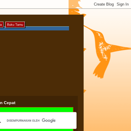
ya
Buku Tamu
an Cepat