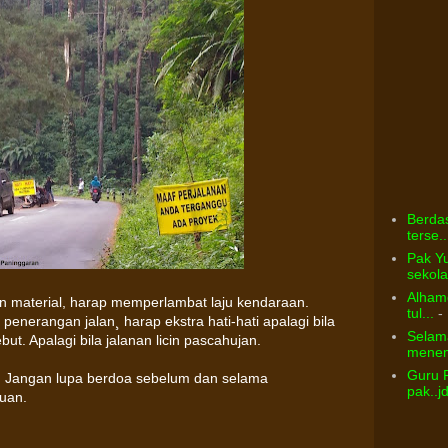
Berdas
terse..
Pak Yu
sekolah
Alhamd
n material, harap memperlambat laju kendaraan.
tul...
- 
enerangan jalan¸ harap ekstra hati-hati apalagi bila
Selama
ut. Apalagi bila jalanan licin pascahujan.
menem
Guru 
. Jangan lupa berdoa sebelum dan selama
pak..j
uan.