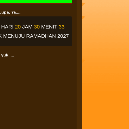
upa, Ya.....
4
HARI
20
JAM
30
MENIT
32
K
MENUJU RAMADHAN 2027
yuk.....