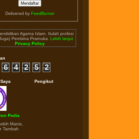
Delivered by
FeedBurner
endidikan Agama Islam. Itulah profesi
(Juga) Pembina Pramuka.
Lebih lanjut
.
Privacy Policy
gan
6
4
2
5
2
 Saya
Pengikut
ron Pedia
Lebih Manis,
ur Tambah