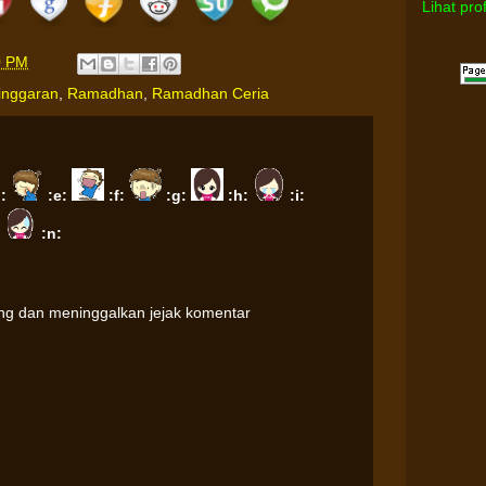
Lihat pro
0 PM
inggaran
,
Ramadhan
,
Ramadhan Ceria
d:
:e:
:f:
:g:
:h:
:i:
:
:n:
ung dan meninggalkan jejak komentar