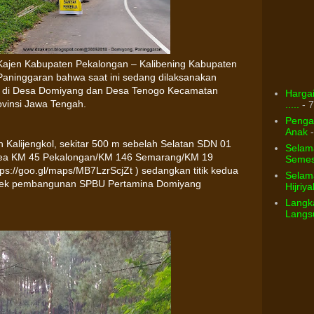
Kajen Kabupaten Pekalongan – Kalibening Kabupaten
 Paninggaran bahwa saat ini sedang dilaksanakan
tik: di Desa Domiyang dan Desa Tenogo Kecamatan
Hargai
vinsi Jawa Tengah.
.....
- 7
Pengar
Anak
-
an Kalijengkol, sekitar 500 m sebelah Selatan SDN 01
Selam
area KM 45 Pekalongan/KM 146 Semarang/KM 19
Semest
tps://goo.gl/maps/MB7LzrScjZt ) sedangkan titik kedua
Selama
proyek pembangunan SPBU Pertamina Domiyang
Hijriya
Langka
Langsu