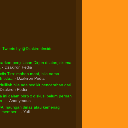
Tweets by @DzakironInside
arkan penjelasan Dirjen di atas, skema
.
- Dzakiron Pedia
dis Tira: mohon maaf, bila nama
 tida...
- Dzakiron Pedia
ulillah bila ada sedikit pencerahan dari
Dzakiron Pedia
 ini dalam bbrp x diskusi belum pernah
...
- Anonymous
PAI naungan dinas atau kemenag
d member...
- Yuli