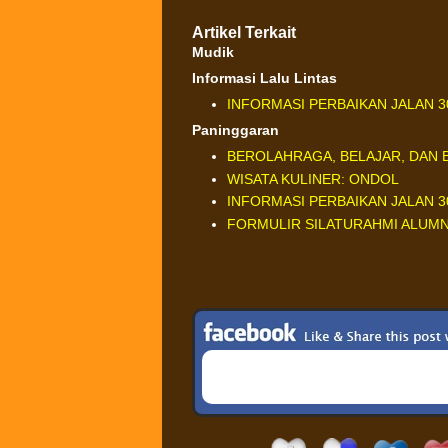
Artikel Terkait
Mudik
Informasi Lalu Lintas
INFORMASI PERBAIKAN JALAN 30
Paninggaran
BEROLAHRAGA, BELAJAR, DAN 
WISATA KULINER: ONDOL
INFORMASI PERBAIKAN JALAN 30
FORMULIR SILATURAHMI ALUMN