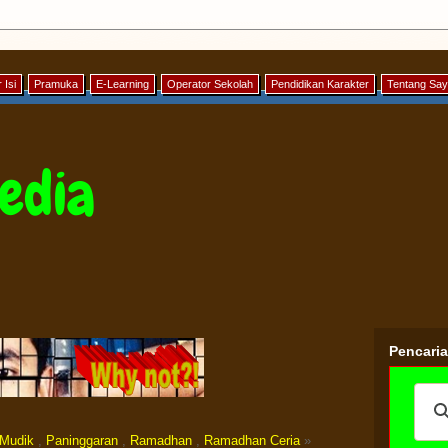
 Isi
Pramuka
E-Learning
Operator Sekolah
Pendidikan Karakter
Tentang Sa
edia
Pencari
Mudik
,
Paninggaran
,
Ramadhan
,
Ramadhan Ceria
»