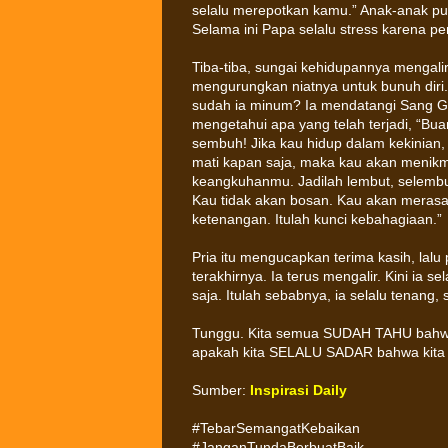
selalu merepotkan kamu.” Anak-anak pun
Selama ini Papa selalu stress karena per
Tiba-tiba, sungai kehidupannya mengalir
mengurungkan niatnya untuk bunuh diri
sudah ia minum? Ia mendatangi Sang Gur
mengetahui apa yang telah terjadi, “Buan
sembuh! Jika kau hidup dalam kekinian
mati kapan saja, maka kau akan menikma
keangkuhanmu. Jadilah lembut, selembu
Kau tidak akan bosan. Kau akan merasa h
ketenangan. Itulah kunci kebahagiaan.”
Pria itu mengucapkan terima kasih, lal
terakhirnya. Ia terus mengalir. Kini ia 
saja. Itulah sebabnya, ia selalu tenang, 
Tunggu. Kita semua SUDAH TAHU bahwa
apakah kita SELALU SADAR bahwa kit
Sumber:
Inspirasi Daily
#TebarSemangatKebaikan
#JanganTundaBerbuatBaik