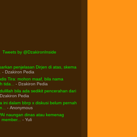
Tweets by @DzakironInside
arkan penjelasan Dirjen di atas, skema
.
- Dzakiron Pedia
dis Tira: mohon maaf, bila nama
 tida...
- Dzakiron Pedia
ulillah bila ada sedikit pencerahan dari
Dzakiron Pedia
 ini dalam bbrp x diskusi belum pernah
...
- Anonymous
PAI naungan dinas atau kemenag
d member...
- Yuli