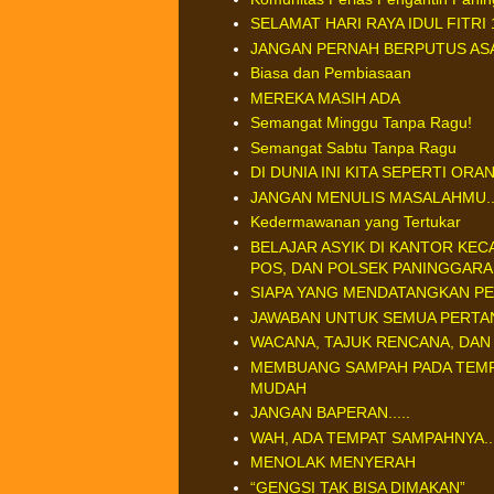
SELAMAT HARI RAYA IDUL FITRI 
JANGAN PERNAH BERPUTUS AS
Biasa dan Pembiasaan
MEREKA MASIH ADA
Semangat Minggu Tanpa Ragu!
Semangat Sabtu Tanpa Ragu
DI DUNIA INI KITA SEPERTI OR
JANGAN MENULIS MASALAHMU...
Kedermawanan yang Tertukar
BELAJAR ASYIK DI KANTOR KE
POS, DAN POLSEK PANINGGAR
SIAPA YANG MENDATANGKAN PE
JAWABAN UNTUK SEMUA PERTA
WACANA, TAJUK RENCANA, DAN
MEMBUANG SAMPAH PADA TEMPA
MUDAH
JANGAN BAPERAN.....
WAH, ADA TEMPAT SAMPAHNYA....
MENOLAK MENYERAH
“GENGSI TAK BISA DIMAKAN”