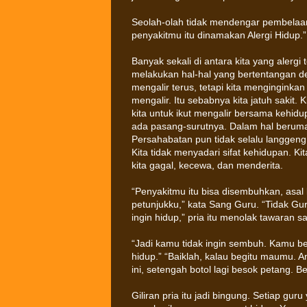
Seolah-olah tidak mendengar pembelaa
penyakitmu itu dinamakan Alergi Hidup.”
Banyak sekali di antara kita yang alergi
melakukan hal-hal yang bertentangan d
mengalir terus, tetapi kita menginginkan s
mengalir. Itu sebabnya kita jatuh sakit.
kita untuk ikut mengalir bersama kehid
ada pasang-surutnya. Dalam hal berumah
Persahabatan pun tidak selalu langgeng
Kita tidak menyadari sifat kehidupan. 
kita gagal, kecewa, dan menderita.
“Penyakitmu itu bisa disembuhkan, asal
petunjukku,” kata Sang Guru. “Tidak Gur
ingin hidup,” pria itu menolak tawaran s
“Jadi kamu tidak ingin sembuh. Kamu be
hidup.” “Baiklah, kalau begitu maumu. A
ini, setengah botol lagi besok petang.
Giliran pria itu jadi bingung. Setiap gur