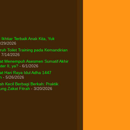
 Ikhtiar Terbaik Anak Kita, Yuk
/29/2026
uh Toilet Training pada Kemandirian
 7/14/2026
at Menempuh Asesmen Sumatif Akhir
er II, ya?
- 6/1/2026
t Hari Raya Idul Adha 1447
h
- 5/26/2026
h Kecil Berbagi Berkah: Praktik
ng Zakat Fitrah
- 3/20/2026