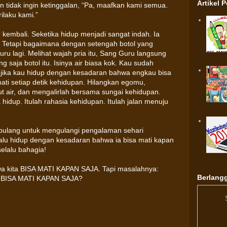
Artikel 
 tidak ingin ketinggalan, “Pa, maafkan kami semua.
ilaku kami.”
 kembali. Seketika hidup menjadi sangat indah. Ia
. Tetapi bagaimana dengan setengah botol yang
u lagi. Melihat wajah pria itu, Sang Guru langsung
g saja botol itu. Isinya air biasa kok. Kau sudah
, jika kau hidup dengan kesadaran bahwa engkau bisa
ti setiap detik kehidupan. Hilangkan egomu,
t air, dan mengalirlah bersama sungai kehidupan.
idup. Itulah rahasia kehidupan. Itulah jalan menuju
u pulang untuk mengulangi pengalaman sehari
selalu hidup dengan kesadaran bahwa ia bisa mati kapan
selalu bahagia!
 kita BISA MATI KAPAN SAJA. Tapi masalahnya:
Berlangg
a BISA MATI KAPAN SAJA?