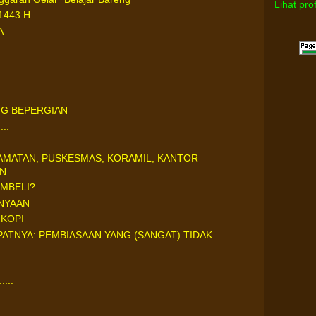
Lihat pro
1443 H
A
ANG BEPERGIAN
..
CAMATAN, PUSKESMAS, KORAMIL, KANTOR
AN
MBELI?
NYAAN
 KOPI
TNYA: PEMBIASAAN YANG (SANGAT) TIDAK
...