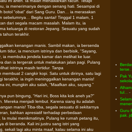
tu ini aneh. Ia malah menawarkan racun. Tetapi
mu, ia menerimanya dengan senang hati. Sesampai di
 botol “obat” dari Sang Guru. Dan… ia merasakan
an sebelumnya… Begitu santai! Tinggal 1 malam, 1
skan dari segala macam masalah. Malam itu, ia
 keluarga di restoran Jepang. Sesuatu yang sudah
 tahun terakhir.
ninggalkan kenangan manis. Sambil makan, ia bersenda
m tidur, ia mencium istrinya dan berbisik, “Sayang,
, ia membuka jendela kamar dan melihat ke luar.
 dan ia tergerak untuk melakukan jalan pagi. Pulang
Berdas
hat istrinya masih tertidur. Tanpa
terse..
mbuat 2 cangkir kopi. Satu untuk dirinya, satu lagi
Pak Yu
agi terakhir, ia ingin meninggalkan kenangan manis!
sekolah
ma ini, mungkin aku salah, “Maafkan aku, sayang.”
Alhamd
tul...
- 
nya pun bingung, “Hari ini, Boss kita kok aneh ya?”
Selama
. Mereka menjadi lembut. Karena siang itu adalah
menem
nangan manis! Tiba-tiba, segala sesuatu di sekitarnya
Guru 
leran, bahkan apresiatif terhadap perbedaan
pak..j
. Ia mulai menikmatinya. Pulang ke rumah petang itu,
 di beranda. Kali ini justru sang istri yang
sekali lagi aku minta maaf, kalau selama ini aku