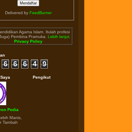
Delivered by
FeedBurner
endidikan Agama Islam. Itulah profesi
(Juga) Pembina Pramuka.
Lebih lanjut
.
Privacy Policy
gan
6
6
6
4
9
 Saya
Pengikut
ron Pedia
Lebih Manis,
ur Tambah