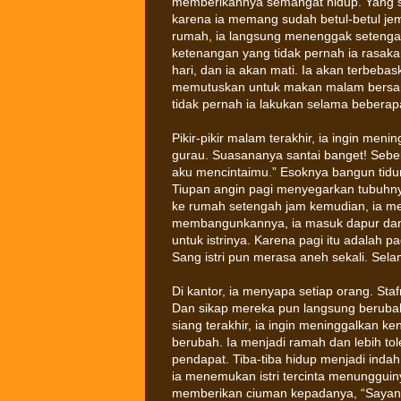
memberikannya semangat hidup. Yang sa
karena ia memang sudah betul-betul je
rumah, ia langsung menenggak setengah
ketenangan yang tidak pernah ia rasak
hari, dan ia akan mati. Ia akan terbeba
memutuskan untuk makan malam bersama
tidak pernah ia lakukan selama beberapa
Pikir-pikir malam terakhir, ia ingin me
gurau. Suasananya santai banget! Sebelu
aku mencintaimu.” Esoknya bangun tidur
Tiupan angin pagi menyegarkan tubuhnya
ke rumah setengah jam kemudian, ia meli
membangunkannya, ia masuk dapur dan me
untuk istrinya. Karena pagi itu adalah p
Sang istri pun merasa aneh sekali. Sela
Di kantor, ia menyapa setiap orang. Staf
Dan sikap mereka pun langsung berubah
siang terakhir, ia ingin meninggalkan ke
berubah. Ia menjadi ramah dan lebih to
pendapat. Tiba-tiba hidup menjadi indah
ia menemukan istri tercinta menungguinya
memberikan ciuman kepadanya, “Sayang, 