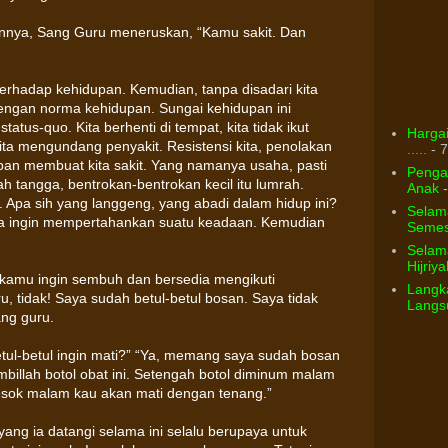
nnya, Sang Guru meneruskan, “Kamu sakit. Dan
 terhadap kehidupan. Kemudian, tanpa disadari kita
engan norma kehidupan. Sungai kehidupan ini
tatus-quo. Kita berhenti di tempat, kita tidak ikut
Hargai
 Kita mengundang penyakit. Resistensi kita, penolakan
.....
- 7
upan membuat kita sakit. Yang namanya usaha, pasti
Pengar
 tangga, bentrokan-bentrokan kecil itu lumrah.
Anak
-
. Apa sih yang langgeng, yang abadi dalam hidup ini?
Selam
Kita ingin mempertahankan suatu keadaan. Kemudian
Semest
Selama
Hijriya
 kamu ingin sembuh dan bersedia mengikuti
Langka
u, tidak! Saya sudah betul-betul bosan. Saya tidak
Langsu
ang guru.
tul-betul ingin mati?” “Ya, memang saya sudah bosan
mbillah botol obat ini. Setengah botol diminum malam
 Besok malam kau akan mati dengan tenang.”
u yang ia datangi selama ini selalu berupaya untuk