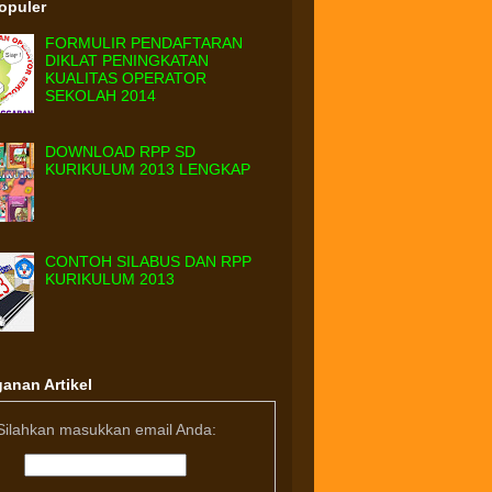
Populer
FORMULIR PENDAFTARAN
DIKLAT PENINGKATAN
KUALITAS OPERATOR
SEKOLAH 2014
DOWNLOAD RPP SD
KURIKULUM 2013 LENGKAP
CONTOH SILABUS DAN RPP
KURIKULUM 2013
anan Artikel
Silahkan masukkan email Anda: