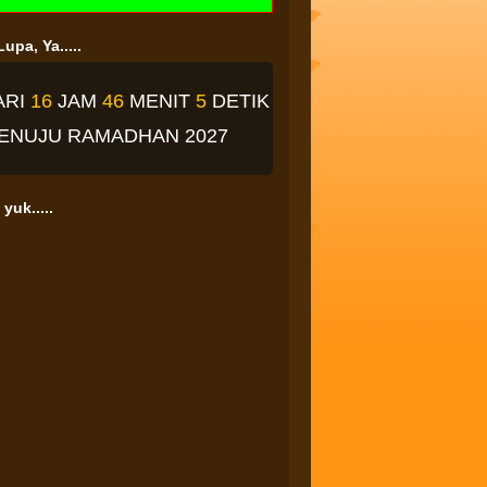
upa, Ya.....
ARI
16
JAM
46
MENIT
4
DETIK
ENUJU RAMADHAN 2027
yuk.....