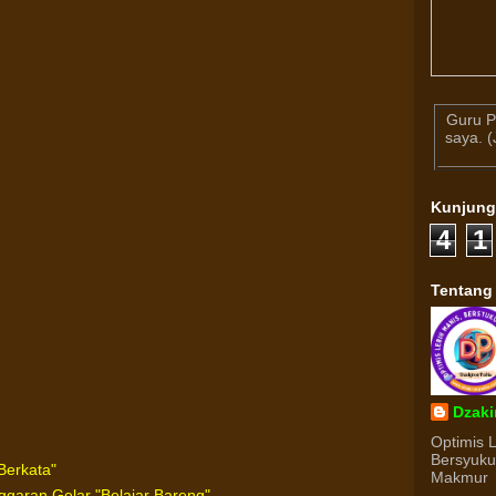
Guru P
saya. 
Kunjun
4
1
Tentang
Dzaki
Optimis 
Bersyuk
Berkata"
Makmur
ggaran Gelar "Belajar Bareng"