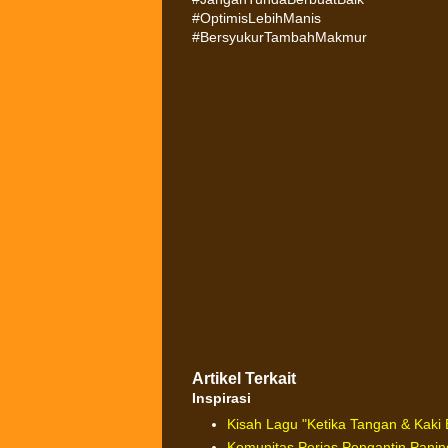
#OptimisLebihManis
#BersyukurTambahMakmur
Artikel Terkait
Inspirasi
Kisah Lagu "Ketika Tangan & Kaki 
Komunitas Perias Pengantin Panin