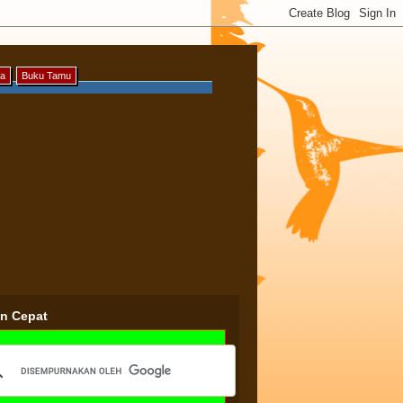
ya
Buku Tamu
an Cepat