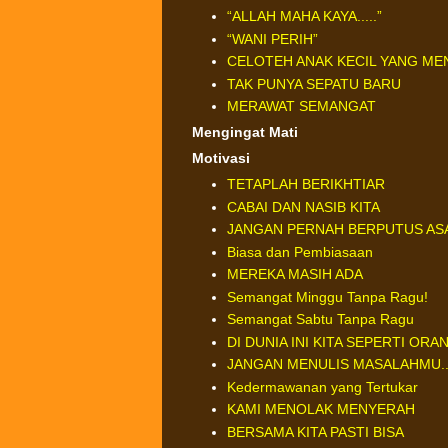
“ALLAH MAHA KAYA.....”
“WANI PERIH”
CELOTEH ANAK KECIL YANG M
TAK PUNYA SEPATU BARU
MERAWAT SEMANGAT
Mengingat Mati
Motivasi
TETAPLAH BERIKHTIAR
CABAI DAN NASIB KITA
JANGAN PERNAH BERPUTUS AS
Biasa dan Pembiasaan
MEREKA MASIH ADA
Semangat Minggu Tanpa Ragu!
Semangat Sabtu Tanpa Ragu
DI DUNIA INI KITA SEPERTI OR
JANGAN MENULIS MASALAHMU...
Kedermawanan yang Tertukar
KAMI MENOLAK MENYERAH
BERSAMA KITA PASTI BISA