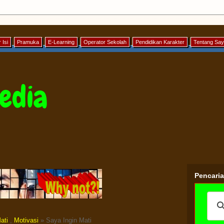
 Isi
Pramuka
E-Learning
Operator Sekolah
Pendidikan Karakter
Tentang Sa
edia
Pencari
ati
,
Motivasi
» Saya Ingin Mati