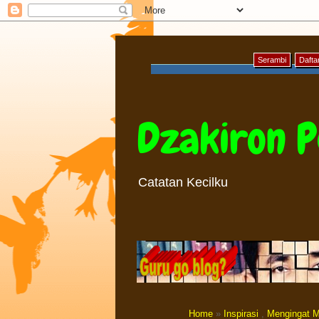
Serambi
Daftar
Dzakiron P
Catatan Kecilku
Home
»
Inspirasi
,
Mengingat M