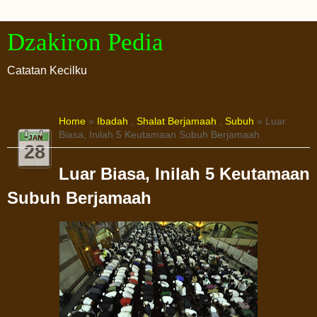
Dzakiron Pedia
Catatan Kecilku
Home
»
Ibadah
,
Shalat Berjamaah
,
Subuh
» Luar
Biasa, Inilah 5 Keutamaan Subuh Berjamaah
JAN
28
Luar Biasa, Inilah 5 Keutamaan
Subuh Berjamaah