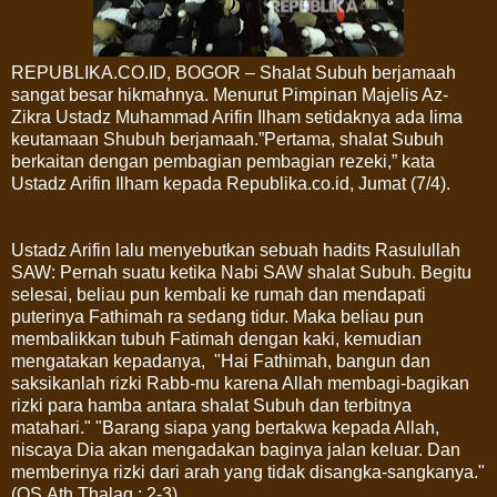
REPUBLIKA.CO.ID, BOGOR – Shalat Subuh berjamaah
sangat besar hikmahnya. Menurut Pimpinan Majelis Az-
Zikra Ustadz Muhammad Arifin Ilham setidaknya ada lima
keutamaan Shubuh berjamaah.”Pertama, shalat Subuh
berkaitan dengan pembagian pembagian rezeki,” kata
Ustadz Arifin Ilham kepada Republika.co.id, Jumat (7/4).
Ustadz Arifin lalu menyebutkan sebuah hadits Rasulullah
SAW: Pernah suatu ketika Nabi SAW shalat Subuh. Begitu
selesai, beliau pun kembali ke rumah dan mendapati
puterinya Fathimah ra sedang tidur. Maka beliau pun
membalikkan tubuh Fatimah dengan kaki, kemudian
mengatakan kepadanya, "Hai Fathimah, bangun dan
saksikanlah rizki Rabb-mu karena Allah membagi-bagikan
rizki para hamba antara shalat Subuh dan terbitnya
matahari." "Barang siapa yang bertakwa kepada Allah,
niscaya Dia akan mengadakan baginya jalan keluar. Dan
memberinya rizki dari arah yang tidak disangka-sangkanya."
(QS.Ath Thalaq : 2-3).