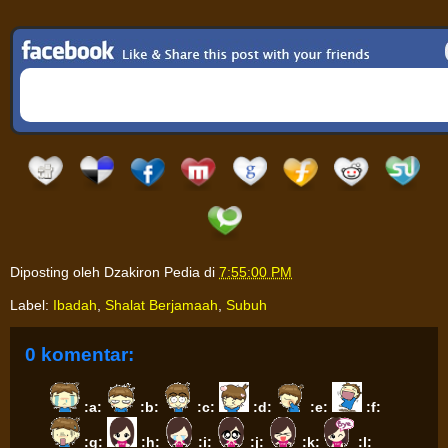
Diposting oleh
Dzakiron Pedia
di
7:55:00 PM
Label:
Ibadah
,
Shalat Berjamaah
,
Subuh
0 komentar:
:a:
:b:
:c:
:d:
:e:
:f:
:g:
:h:
:i:
:j:
:k:
:l: