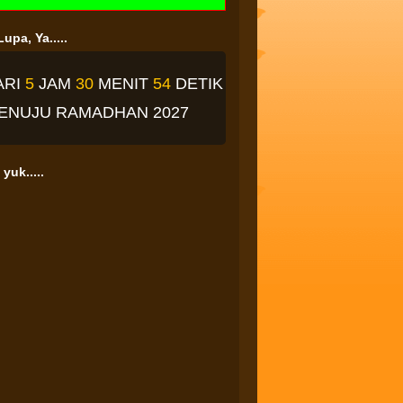
upa, Ya.....
ARI
5
JAM
30
MENIT
53
DETIK
ENUJU RAMADHAN 2027
yuk.....