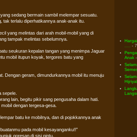
ak yang sedang bermain sambil melempar sesuatu.
 tak terlalu diperhatikannya anak-anak itu.
ecil yang melintas dari arah mobil-mobil yang di
 yang tampak melintas sebelumnya.
Hargai
.....
- 7
 batu seukuran kepalan tangan yang menimpa Jaguar
Pengar
intu mobil itupun koyak, tergores batu yang
Anak
-
Selam
Semest
uat. Dengan geram, dimundurkannya mobil itu menuju
Selama
Hijriya
Langka
Langsu
a sepele.
orang lain, begitu pikir sang pengusaha dalam hati.
mobil dengan tergesa-gesa.
melempar batu ke mobilnya, dan di pojokkannya anak
erbuatanmu pada mobil kesayanganku!!”
unjuk goresan di sisi pintu.