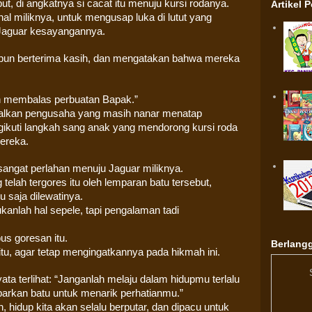
but, di angkatnya si cacat itu menuju kursi rodanya.
Artikel 
l miliknya, untuk mengusap luka di lutut yang
u Jaguar kesayangannya.
u pun berterima kasih, dan mengatakan bahwa mereka
n membalas perbuatan Bapak.”
galkan pengusaha yang masih nanar menatap
ikuti langkah sang anak yang mendorong kursi roda
mereka.
 sangat perlahan menuju Jaguar miliknya.
telah tergores itu oleh lemparan batu tersebut,
 saja dilewatinya.
kanlah hal sepele, tapi pengalaman tadi
us goresan itu.
Berlangg
tu, agar tetap mengingatkannya pada hikmah ini.
ata terlihat: “Janganlah melaju dalam hidupmu terlalu
arkan batu untuk menarik perhatianmu.”
hidup kita akan selalu berputar, dan dipacu untuk