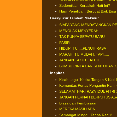
Sedemikian Keraskah Hati Ini?
Hasil Penelitian: Berbuat Baik B
Bersyukur Tambah Makmur
SIAPA YANG MENDATANGKAN PE
MENOLAK MENYERAH
TAK PUNYA SEPATU BARU
PASIR
HIDUP ITU.....PENUH RASA
MARAH ITU MUDAH. TAPI.....
JANGAN TAKUT JATUH.....
BUMBU CINTA DAN SENTUHAN K
Inspirasi
Kisah Lagu "Ketika Tangan & Kaki 
Komunitas Perias Pengantin Panin
SELAMAT HARI RAYA IDUL FITRI 
JANGAN PERNAH BERPUTUS AS
Biasa dan Pembiasaan
MEREKA MASIH ADA
Semangat Minggu Tanpa Ragu!