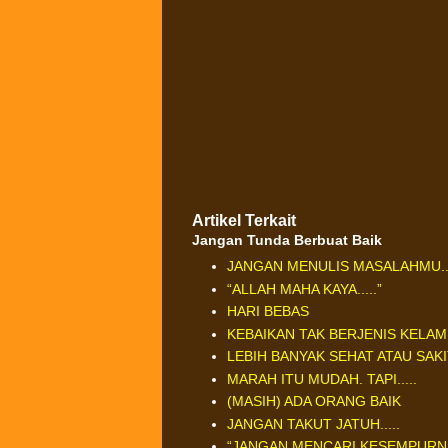
Artikel Terkait
Jangan Tunda Berbuat Baik
JANGAN MENULIS MASALAHMU...
“ALLAH MAHA KAYA.....”
HARI BEBAS
KEBAIKAN TAK BERJENIS KELAM
LEBIH BANYAK SEHAT ATAU SAK
MARAH ITU MUDAH. TAPI.....
(MASIH) ADA ORANG BAIK
JANGAN TAKUT JATUH.....
“JANGAN MENCARI KESEMPURNAAN,