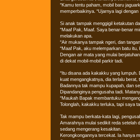
“Kamu tentu paham, mobil baru jaguark
memperbaikinya. “Ujarnya lagi dengan 
Si anak tampak menggigil ketakutan d
“Maaf Pak, Maaf. Saya benar-benar min
melakukan apa.
“Air mukanya tampak ngeri, dan tang
“Maaf Pak, aku melemparkan batu itu,
Dengan air mata yang mulai berjatuhan 
di dekat mobil-mobil parkir tadi.
“Itu disana ada kakakku yang lumpuh. Dia
kuat mengangkatnya, dia terlalu berat
Badannya tak mampu kupapah, dan sekar
Dipandanginya pengusaha tadi. Matanya
“Maukah Bapak membantuku mengangk
Tolonglah, kakakku terluka, tapi saya
Tak mampu berkata-kata lagi, pengusah
Amarahnya mulai sedikit reda setelah d
sedang mengerang kesakitan.
Kerongkongannya tercekat. Ia hanya 