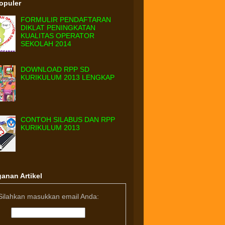
Populer
FORMULIR PENDAFTARAN
DIKLAT PENINGKATAN
KUALITAS OPERATOR
SEKOLAH 2014
DOWNLOAD RPP SD
KURIKULUM 2013 LENGKAP
CONTOH SILABUS DAN RPP
KURIKULUM 2013
anan Artikel
Silahkan masukkan email Anda: