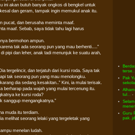
u ini akan butuh banyak ongkos di bengkel untuk
kesal dan geram, tampak ingin memukul anak itu.
an pucat, dan berusaha meminta maaf.
ta maaf. Sebab, saya tidak tahu lagi harus
annya bermohon ampun.
 karena tak ada seorang pun yang mau berhenti….”
di pipi dan leher, anak tadi menunjuk ke suatu arah,
Berdas
 tergelincir, dan terjatuh dari kursi roda. Saya tak
terse..
, tapi tak seorang pun yang mau menolongku.
Pak Yu
sekolah
ang dia sedang kesakitan..” Kini, ia mulai terisak.
 berharap pada wajah yang mulai tercenung itu.
Alhamd
tul...
- 
atnya ke kursi roda?
 tak sanggup mengangkatnya.”
Selama
menem
a muda itu terdiam.
Guru 
pak..j
ia melihat seorang lelaki yang tergeletak yang
mampu menelan ludah.