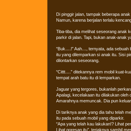
Di pinggir jalan, tampak beberapa an
Namun, karena berjalan terlalu kencang,
Tiba-tiba, dia melihat seseorang anak k
parkir di jalan. Tapi, bukan anak-anak
“Buk….!” Aah…, ternyata, ada sebuah
itu yang dilemparkan si anak itu. Sisi p
dilontarkan seseorang.
“Cittt….” ditekannya rem mobil kuat-k
tempat arah batu itu di lemparkan.
Jaguar yang tergores, bukanlah perkar
Apalagi, kecelakaan itu dilakukan oleh 
Amarahnya memuncak. Dia pun keluar 
Di tariknya anak yang dia tahu telah 
itu pada sebuah mobil yang diparkir.
“Apa yang telah kau lakukan!? Lihat p
Lihat goresan itu”, teriaknya sambil men