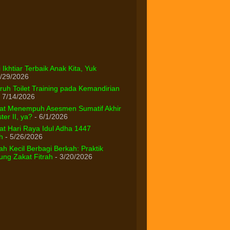
 Ikhtiar Terbaik Anak Kita, Yuk
/29/2026
uh Toilet Training pada Kemandirian
 7/14/2026
at Menempuh Asesmen Sumatif Akhir
er II, ya?
- 6/1/2026
t Hari Raya Idul Adha 1447
h
- 5/26/2026
h Kecil Berbagi Berkah: Praktik
ng Zakat Fitrah
- 3/20/2026