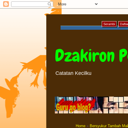
Serambi
Daftar
Dzakiron P
Catatan Kecilku
Home
»
Bersyukur Tambah Ma