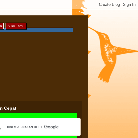
ya
Buku Tamu
an Cepat