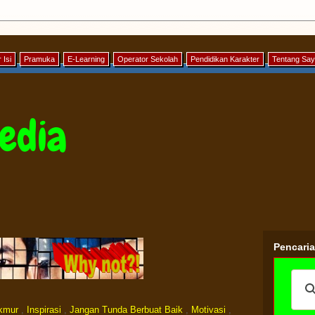
 Isi
Pramuka
E-Learning
Operator Sekolah
Pendidikan Karakter
Tentang Sa
edia
Pencari
kmur
,
Inspirasi
,
Jangan Tunda Berbuat Baik
,
Motivasi
,