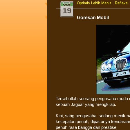
Optimis Lebih Manis
,
Refleksi
AUG
19
Goresan Mobil
Tersebutlah seorang pengusaha muda d
sebuah Jaguar yang mengkilap.
Kini, sang pengusaha, sedang menikmat
kecepatan penuh, dipacunya kendaraan i
penuh rasa bangga dan prestise.