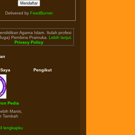
Delivered by
FeedBurner
endidikan Agama Islam. Itulah profesi
(Juga) Pembina Pramuka.
Lebih lanjut
.
Privacy Policy
gan
 Saya
Pengikut
ron Pedia
Lebih Manis,
ur Tambah
fil lengkapku