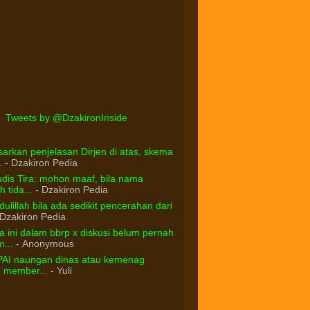
Tweets by @DzakironInside
arkan penjelasan Dirjen di atas, skema
.
- Dzakiron Pedia
dis Tira: mohon maaf, bila nama
 tida...
- Dzakiron Pedia
ulillah bila ada sedikit pencerahan dari
Dzakiron Pedia
 ini dalam bbrp x diskusi belum pernah
...
- Anonymous
PAI naungan dinas atau kemenag
d member...
- Yuli