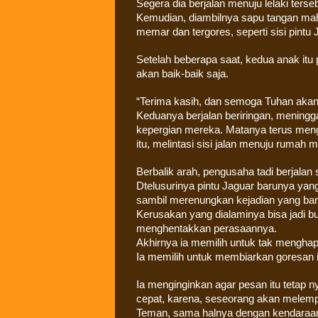
Segera dia berjalan menuju lelaki terse
Kemudian, diambilnya sapu tangan maha
memar dan tergores, seperti sisi pint
Setelah beberapa saat, kedua anak it
akan baik-baik saja.
“Terima kasih, dan semoga Tuhan aka
Keduanya berjalan beriringan, mening
kepergian mereka. Matanya terus meng
itu, melintasi sisi jalan menuju rumah 
Berbalik arah, pengusaha tadi berjalan
Dtelusurinya pintu Jaguar barunya yang 
sambil merenungkan kejadian yang baru
Kerusakan yang dialaminya bisa jadi bu
menghentakkan perasaannya.
Akhirnya ia memilih untuk tak menghap
Ia memilih untuk membiarkan goresan i
Ia menginginkan agar pesan itu tetap ny
cepat, karena, seseorang akan melemp
Teman, sama halnya dengan kendaraan, 