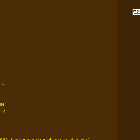
..
IN
IT?
 tapi sempurnakanlah apa yg telah ada.”