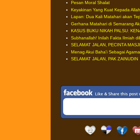
Pesan Moral Shalat
Keyakinan Yang Kuat Kepada Alla
Lapan: Dua Kali Matahari akan Tep
Gerhana Matahari di Semarang A
KASUS BUKU NIKAH PALSU: KENA
Subhanallah! Inilah Fakta Ilmiah di
SELAMAT JALAN, PECINTA MASJID
Menag Akui Baha'i Sebagai Agama 
SELAMAT JALAN, PAK ZAINUDIN