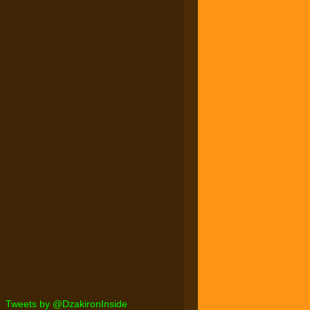
.
Tweets by @DzakironInside