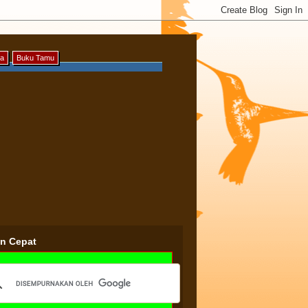
ya
Buku Tamu
an Cepat