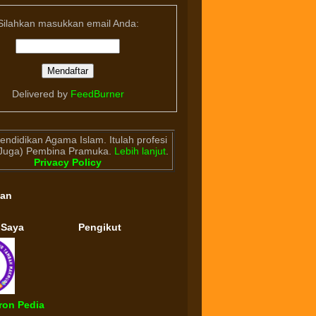
Silahkan masukkan email Anda:
Delivered by
FeedBurner
endidikan Agama Islam. Itulah profesi
(Juga) Pembina Pramuka.
Lebih lanjut
.
Privacy Policy
gan
 Saya
Pengikut
ron Pedia