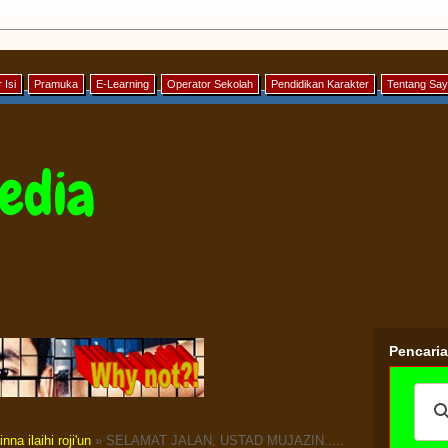
 Isi
Pramuka
E-Learning
Operator Sekolah
Pendidikan Karakter
Tentang Sa
edia
Pencari
inna ilaihi roji'un
» SELAMAT JALAN, USTAD MUJAZIN.....