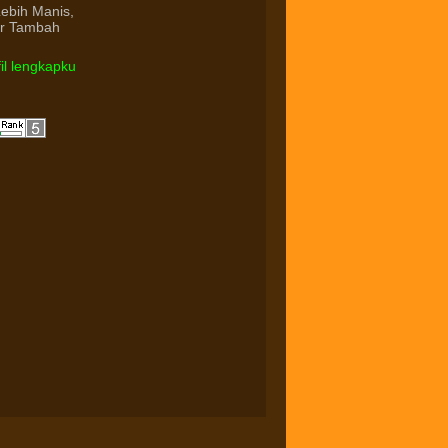
Lebih Manis,
ur Tambah
fil lengkapku