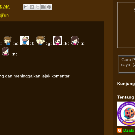
00 AM
oji'un
d:
:e:
:f:
:g:
:h:
:i:
:
:n:
Guru P
saya. 
ung dan meninggalkan jejak komentar
Kunjun
Tentang
Dzaki