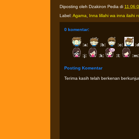
Diposting oleh
Dzakiron Pedia
di
11:06:
Label:
Agama
,
Inna lillahi wa inna ilaihi r
0 komentar:
:a:
:b:
:c:
:
:j:
:k:
:l:
:m
Posting Komentar
Terima kasih telah berkenan berkunj