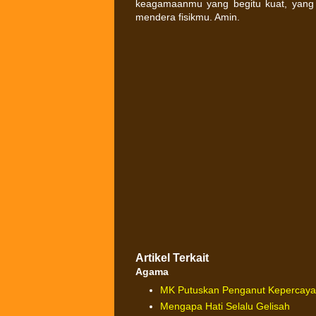
keagamaanmu yang begitu kuat, yang 
mendera fisikmu. Amin.
Artikel Terkait
Agama
MK Putuskan Penganut Kepercay
Mengapa Hati Selalu Gelisah