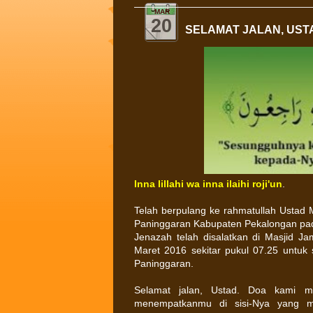
MAR
20
SELAMAT JALAN, USTAD
Inna lillahi wa inna ilaihi roji'un
.
Telah berpulang ke rahmatullah Ustad
Paninggaran Kabupaten Pekalongan pada
Jenazah telah disalatkan di Masjid J
Maret 2016 sekitar pukul 07.25 untu
Paninggaran.
Selamat jalan, Ustad. Doa kami m
menempatkanmu di sisi-Nya yang m