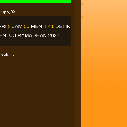
upa, Ya.....
ARI
8
JAM
50
MENIT
40
DETIK
ENUJU RAMADHAN 2027
yuk.....