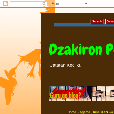
Serambi
Daftar
Dzakiron P
Catatan Kecilku
Home
»
Agama
,
Inna lillahi wa 