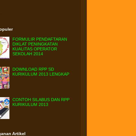
.
Populer
FORMULIR PENDAFTARAN
DIKLAT PENINGKATAN
KUALITAS OPERATOR
SEKOLAH 2014
DOWNLOAD RPP SD
KURIKULUM 2013 LENGKAP
CONTOH SILABUS DAN RPP
KURIKULUM 2013
anan Artikel