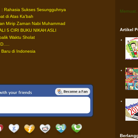
h : Rahasia Sukses Sesungguhnya
Memuat..
at di Atas Ka'bah
kan Mirip Zaman Nabi Muhammad
Artikel 
LI 5 CIRI BUKU NIKAH ASLI
balik Waktu Sholat
.....
Baru di Indonesia
Berlangg