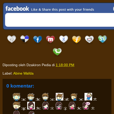
Diposting oleh
Dzakiron Pedia
di
1:18:00 PM
Label:
Abine Wafda
0 komentar:
:a:
:b:
:c:
:d:
:e:
:f:
:g:
:h:
:i:
:j:
:k:
:l: