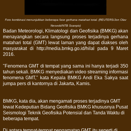
Foto kombinasi menunjukkan beberapa fase gerhana matahari total. (REUTERS/Jon Olav
Nesvold/NTB Scanpix)
Badan Meteorologi, Klimatologi dan Geofisika (BMKG) akan
menayangkan secara langsung proses terjadinya gerhana
matahari total (GMT) lewat laman yang dapat diakses oleh
masyarakat di http://media.bmkg.go.id/hilal pada 9 Maret
2016.
"Fenomena GMT di tempat yang sama ini hanya terjadi 350
tahun sekali. BMKG menyediakan video streaming informasi
fenomena GMT," kata Kepala BMKG Andi Eka Sakya saat
jumpa pers di kantornya di Jakarta, Kamis.
BMKG, kata dia, akan mengamati proses terjadinya GMT
lewat Kedeputian Bidang Geofisika BMKG khususnya Pusat
Seismologi Teknik Geofisika Potensial dan Tanda Waktu di
beberapa tempat.
Di antara tempat-tempat pengamatan GMT itu seperti di