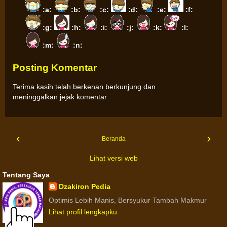
:a:
:b:
:c:
:d:
:e:
:f:
:g:
:h:
:i:
:j:
:k:
:l:
:m:
:n:
Posting Komentar
Terima kasih telah berkenan berkunjung dan
meninggalkan jejak komentar
‹
›
Beranda
Lihat versi web
Tentang Saya
Dzakiron Pedia
Optimis Lebih Manis, Bersyukur Tambah Makmur
Lihat profil lengkapku