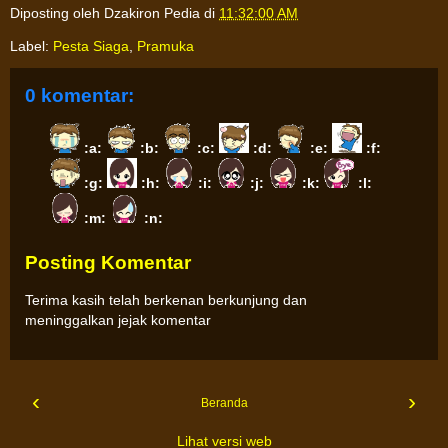
Diposting oleh
Dzakiron Pedia
di
11:32:00 AM
Label:
Pesta Siaga
,
Pramuka
0 komentar:
:a:
:b:
:c:
:d:
:e:
:f:
:g:
:h:
:i:
:j:
:k:
:l:
:m:
:n:
Posting Komentar
Terima kasih telah berkenan berkunjung dan
meninggalkan jejak komentar
‹
›
Beranda
Lihat versi web