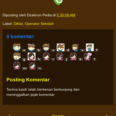
Diposting oleh
Dzakiron Pedia
di
5:30:00 AM
Label:
Diklat
,
Operator Sekolah
0 komentar:
:a:
:b:
:c:
:d:
:e:
:f:
:g:
:h:
:i:
:j:
:k:
:l:
:m:
:n:
Posting Komentar
Terima kasih telah berkenan berkunjung dan
meninggalkan jejak komentar
‹
›
Beranda