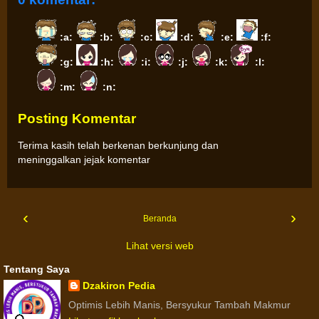
:a:
:b:
:c:
:d:
:e:
:f:
:g:
:h:
:i:
:j:
:k:
:l:
:m:
:n:
Posting Komentar
Terima kasih telah berkenan berkunjung dan
meninggalkan jejak komentar
‹
›
Beranda
Lihat versi web
Tentang Saya
Dzakiron Pedia
Optimis Lebih Manis, Bersyukur Tambah Makmur