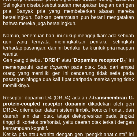
Selingkuh disebut-sebut sudah merupakan bagian dari gen
pria. Banyak pria yang membeberkan alasan mereka
berselingkuh. Bahkan perempuan pun berani mengatakan
bahwa mereka juga berselingkuh.
Namun, penemuan baru ini cukup mengejutkan: ada sebuah
gen yang ternyata meningkatkan perilaku selingkuh
terhadap pasangan, dan ini berlaku, baik untuk pria maupun
wanita!
Gen yang disebut “
DRD4
” atau “
Dopamine receptor D
” ini
4
memengaruhi kadar
dopamin
pada otak. Satu dari empat
orang yang memiliki gen ini cenderung tidak setia pada
pasangan hingga dua kali lipat daripada mereka yang tidak
memilikinya.
Reseptor dopamin D4 (DRD4) adalah
7-transmembran G-
protein-coupled reseptor dopamin
dikodekan oleh gen
DRD4, ditemukan dalam sistem limbik, korteks frontal, dan
daerah lain dari otak, tetapi diekspresikan pada tingkat
tinggi di korteks prefrontal, yaitu daerah otak terkait dengan
kemampuan kognitif.
Ketika pria atau wanita dengan gen “pengkhianat cinta” ini