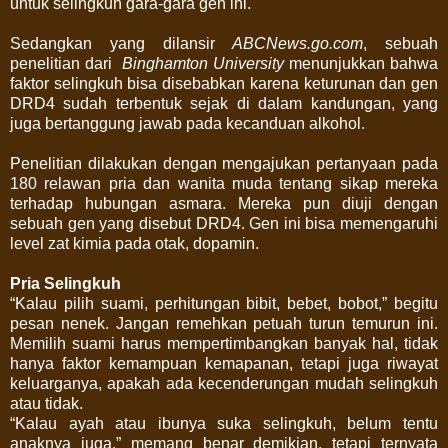
untuk selingkuh gara-gara gen ini.
Sedangkan yang dilansir
ABCNews.go.com
, sebuah
penelitian dari
Binghamton University
menunjukkan bahwa
faktor selingkuh bisa disebabkan karena keturunan dan gen
DRD4 sudah terbentuk sejak di dalam kandungan, yang
juga bertanggung jawab pada kecanduan alkohol.
Penelitian dilakukan dengan mengajukan pertanyaan pada
180 relawan pria dan wanita muda tentang sikap mereka
terhadap hubungan asmara. Mereka pun diuji dengan
sebuah gen yang disebut DRD4. Gen ini bisa memengaruhi
level zat kimia pada otak, dopamin.
Pria Selingkuh
“Kalau pilih suami, perhitungan bibit, bebet, bobot,” begitu
pesan nenek. Jangan remehkan petuah turun temurun ini.
Memilih suami harus mempertimbangkan banyak hal, tidak
hanya faktor kemampuan kemapanan, tetapi juga riwayat
keluarganya, apakah ada kecenderungan mudah selingkuh
atau tidak.
“Kalau ayah atau ibunya suka selingkuh, belum tentu
anaknya juga,” memang benar demikian, tetapi ternyata