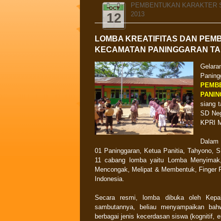
PEMBENTUKAN KARAKTER S
OCT
2013
12
LOMBA KREATIFITAS DAN PEM
KECAMATAN PANINGGARAN TA
Gelar
Paning
PEMB
PANIN
siang 
SD Neg
KPRI M
Dalam 
01 Paninggaran, Ketua Panitia, Tahyono, 
11 cabang lomba yaitu Lomba
Menyimak,
Mencongak, Melipat & Membentuk, Finger P
Indonesia.
Secara resmi, lomba dibuka oleh Kepa
sambutannya, beliau menyampaikan bah
berbagai jenis kecerdasan siswa (kognitif, 