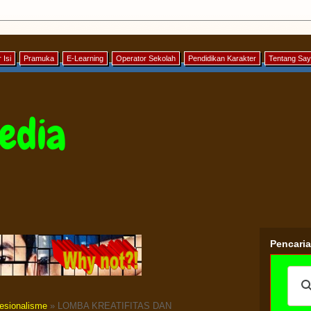
 Isi
Pramuka
E-Learning
Operator Sekolah
Pendidikan Karakter
Tentang Sa
edia
Pencari
esionalisme
» LOMBA KREATIFITAS DAN