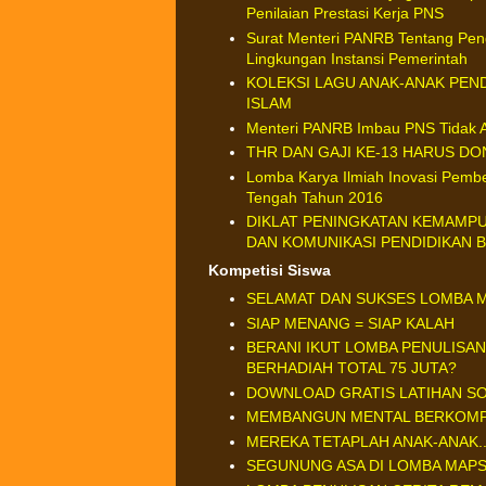
Penilaian Prestasi Kerja PNS
Surat Menteri PANRB Tentang Peng
Lingkungan Instansi Pemerintah
KOLEKSI LAGU ANAK-ANAK PE
ISLAM
Menteri PANRB Imbau PNS Tidak A
THR DAN GAJI KE-13 HARUS DO
Lomba Karya Ilmiah Inovasi Pembe
Tengah Tahun 2016
DIKLAT PENINGKATAN KEMAMP
DAN KOMUNIKASI PENDIDIKAN 
Kompetisi Siswa
SELAMAT DAN SUKSES LOMBA M
SIAP MENANG = SIAP KALAH
BERANI IKUT LOMBA PENULISAN
BERHADIAH TOTAL 75 JUTA?
DOWNLOAD GRATIS LATIHAN SO
MEMBANGUN MENTAL BERKOMP
MEREKA TETAPLAH ANAK-ANAK...
SEGUNUNG ASA DI LOMBA MAPS