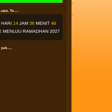
upa, Ya.....
4
HARI
14
JAM
36
MENIT
47
K
MENUJU RAMADHAN 2027
yuk.....