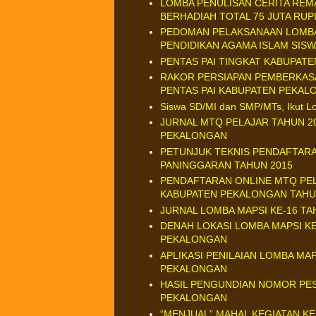
LOMBA PENULISAN CERITA REMA
BERHADIAH TOTAL 75 JUTA RUP
PEDOMAN PELAKSANAAN LOMBA 
PENDIDIKAN AGAMA ISLAM SISW
PENTAS PAI TINGKAT KABUPAT
RAKOR PERSIAPAN PEMBERKAS
PENTAS PAI KABUPATEN PEKAL
Siswa SD/MI dan SMP/MTs, Ikut Lo
JURNAL MTQ PELAJAR TAHUN 2
PEKALONGAN
PETUNJUK TEKNIS PENDAFTAR
PANINGGARAN TAHUN 2015
PENDAFTARAN ONLINE MTQ PE
KABUPATEN PEKALONGAN TAHU
JURNAL LOMBA MAPSI KE-16 T
DENAH LOKASI LOMBA MAPSI KE
PEKALONGAN
APLIKASI PENILAIAN LOMBA MA
PEKALONGAN
HASIL PENGUNDIAN NOMOR PE
PEKALONGAN
“MENJUAL” MAHAL KEGIATAN K