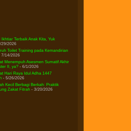
 Ikhtiar Terbaik Anak Kita, Yuk
/29/2026
uh Toilet Training pada Kemandirian
 7/14/2026
at Menempuh Asesmen Sumatif Akhir
er II, ya?
- 6/1/2026
t Hari Raya Idul Adha 1447
h
- 5/26/2026
h Kecil Berbagi Berkah: Praktik
ng Zakat Fitrah
- 3/20/2026