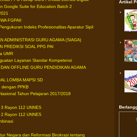
Artikel 
n Google Suite for Education Batch 2
2021
WA FGPAII
engukuran Indeks Profesionalitas Aparatur Sipil
AN ADMINISTRASI GURU AGAMA (SIAGA)
N PREDIKSI SOAL PPG PAI
ara UMR
enguatan Layanan Standar Kompetensi
E DAN OFFLINE GURU PENDIDIKAN AGAMA
AL LOMBA MAPSI SD
ru dengan PPKB
r Nasional Tahun Pelajaran 2017/2018
Berlangg
p 3 Rayon 112 UNNES
p 2 Rayon 112 UNNES
mbinasi
ur Negara dan Reformasi Birokrasi tentang