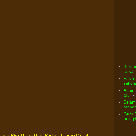
Berdas
terse..
Pak Yu
sekolah
Alhamd
tul...
- 
Selama
menem
Guru 
pak..j
nnas PPG Harap Guru Perkuat Literasi Digital