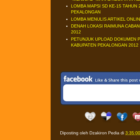
LOMBA MAPSI SD KE-15 TAHUN
PEKALONGAN
LOMBA MENULIS ARTIKEL ONLI
DENAH LOKASI RAIMUNA CABA
2012
PETUNJUK UPLOAD DOKUMEN P
KABUPATEN PEKALONGAN 2012
Diposting oleh
Dzakiron Pedia
di
3:35:0