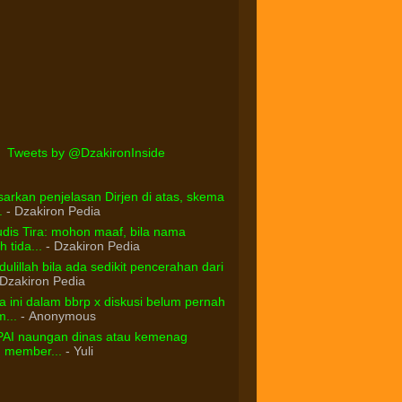
Tweets by @DzakironInside
arkan penjelasan Dirjen di atas, skema
.
- Dzakiron Pedia
dis Tira: mohon maaf, bila nama
 tida...
- Dzakiron Pedia
ulillah bila ada sedikit pencerahan dari
Dzakiron Pedia
 ini dalam bbrp x diskusi belum pernah
...
- Anonymous
PAI naungan dinas atau kemenag
d member...
- Yuli