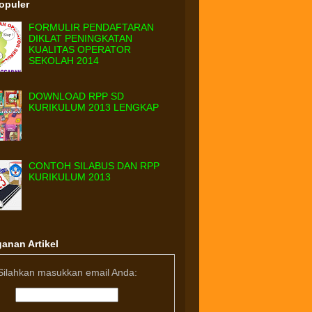
Populer
FORMULIR PENDAFTARAN
DIKLAT PENINGKATAN
KUALITAS OPERATOR
SEKOLAH 2014
DOWNLOAD RPP SD
KURIKULUM 2013 LENGKAP
CONTOH SILABUS DAN RPP
KURIKULUM 2013
anan Artikel
Silahkan masukkan email Anda: