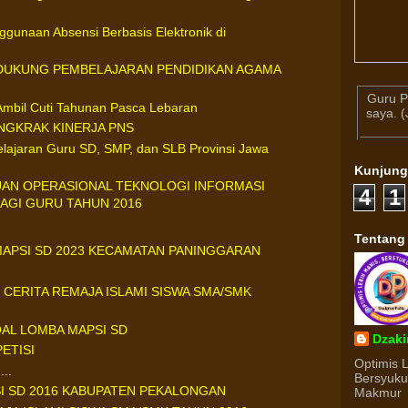
gunaan Absensi Berbasis Elektronik di
NDUKUNG PEMBELAJARAN PENDIDIKAN AGAMA
Guru P
mbil Cuti Tahunan Pasca Lebaran
saya. 
NGKRAK KINERJA PNS
lajaran Guru SD, SMP, dan SLB Provinsi Jawa
Kunjun
UAN OPERASIONAL TEKNOLOGI INFORMASI
4
1
BAGI GURU TAHUN 2016
Tentang
APSI SD 2023 KECAMATAN PANINGGARAN
 CERITA REMAJA ISLAMI SISWA SMA/SMK
AL LOMBA MAPSI SD
Dzaki
ETISI
Optimis 
..
Bersyuk
I SD 2016 KABUPATEN PEKALONGAN
Makmur