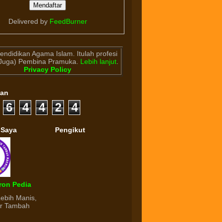
Delivered by
FeedBurner
endidikan Agama Islam. Itulah profesi
(Juga) Pembina Pramuka.
Lebih lanjut
.
Privacy Policy
gan
6
4
4
2
4
 Saya
Pengikut
ron Pedia
Lebih Manis,
ur Tambah