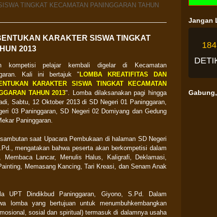
ISWA TINGKAT KECAMATAN PANINGGARAN TAHUN
Jangan L
BENTUKAN KARAKTER SISWA TINGKAT
18
HUN 2013
DETI
an kompetisi pelajar kembali digelar di Kecamatan
garan. Kali ini bertajuk "
LOMBA KREATIFITAS DAN
ENTUKAN KARAKTER SISWA TINGKAT KECAMATAN
Gabung, 
GGARAN TAHUN 2013
". Lomba dilaksanakan pagi hingga
tadi, Sabtu, 12 Oktober 2013 di SD Negeri 01 Paninggaran,
eri 03 Paninggaran, SD Negeri 02 Domiyang dan Gedung
ekar Paninggaran.
sambutan saat Upacara Pembukaan di halaman SD Negeri
S.Pd., mengatakan bahwa peserta akan berkompetisi dalam
 Membaca Lancar, Menulis Halus, Kaligrafi, Deklamasi,
ainting, Memasang Kancing, Tari Kreasi, dan Senam Anak
la UPT Dindikbud Paninggaran, Giyono, S.Pd. Dalam
wa lomba yang bertujuan untuk m
enumbuhkembangkan
emosional, sosial dan spiritual) termasuk di dalamnya usaha