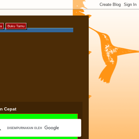
ya
Buku Tamu
an Cepat