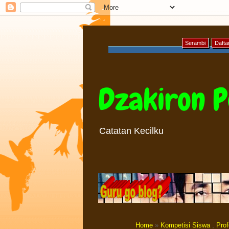
Serambi
Daftar
Dzakiron P
Catatan Kecilku
Home
»
Kompetisi Siswa
,
Prof