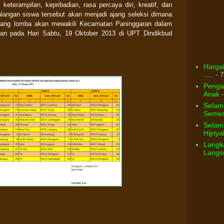
keterampilan, kepribadian, rasa percaya diri, kreatif, dan
alangan siswa
tersebut akan menjadi ajang seleksi dimana
abang lomba akan mewakili Kecamatan Paninggaran dalam
gan pada Hari Sabtu, 19 Oktober 2013 di UPT Dindikbud
Hargai
.....
- 7
Pengar
Anak
-
Selam
Semest
Selama
Hijriya
Langka
Langsu