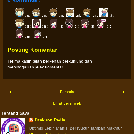
:a:
:b:
:c:
:d:
:e:
:f:
:g:
:h:
:i:
:j:
:k:
:l:
:m:
:n:
Posting Komentar
Terima kasih telah berkenan berkunjung dan
meninggalkan jejak komentar
‹
›
Beranda
Lihat versi web
Tentang Saya
Dzakiron Pedia
Optimis Lebih Manis, Bersyukur Tambah Makmur