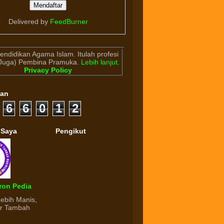
Delivered by
FeedBurner
endidikan Agama Islam. Itulah profesi
(Juga) Pembina Pramuka.
Lebih lanjut
.
Privacy Policy
gan
6
6
0
1
2
 Saya
Pengikut
ron Pedia
Lebih Manis,
ur Tambah