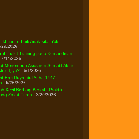
 Ikhtiar Terbaik Anak Kita, Yuk
/29/2026
uh Toilet Training pada Kemandirian
 7/14/2026
at Menempuh Asesmen Sumatif Akhir
er II, ya?
- 6/1/2026
t Hari Raya Idul Adha 1447
h
- 5/26/2026
h Kecil Berbagi Berkah: Praktik
ng Zakat Fitrah
- 3/20/2026