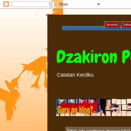
Serambi
Daftar
Dzakiron P
Catatan Kecilku
Tidak ada postingan dengan label