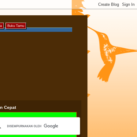
ya
Buku Tamu
an Cepat