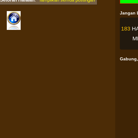
Jangan L
183
H
M
Gabung, 