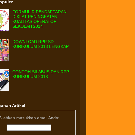
Populer
FORMULIR PENDAFTARAN
DIKLAT PENINGKATAN
KUALITAS OPERATOR
SEKOLAH 2014
DOWNLOAD RPP SD
KURIKULUM 2013 LENGKAP
CONTOH SILABUS DAN RPP
KURIKULUM 2013
anan Artikel
Silahkan masukkan email Anda: