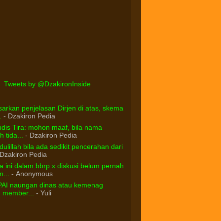
Tweets by @DzakironInside
arkan penjelasan Dirjen di atas, skema
.
- Dzakiron Pedia
dis Tira: mohon maaf, bila nama
 tida...
- Dzakiron Pedia
ulillah bila ada sedikit pencerahan dari
Dzakiron Pedia
 ini dalam bbrp x diskusi belum pernah
...
- Anonymous
PAI naungan dinas atau kemenag
d member...
- Yuli