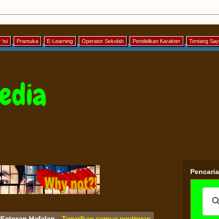
 Isi
Pramuka
E-Learning
Operator Sekolah
Pendidikan Karakter
Tentang Sa
edia
Pencari
Setoran Hafalan
.
Tampilkan semua postingan