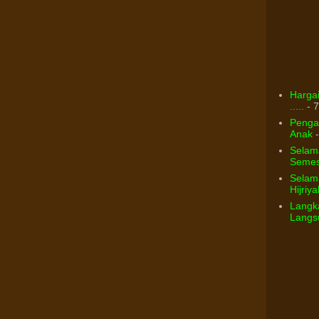
Hargai
.....
- 7
Pengar
Anak
-
Selam
Semest
Selama
Hijriya
Langka
Langsu