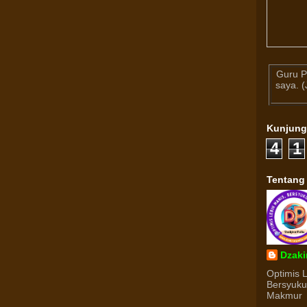
Guru P
saya. 
Kunjun
4
1
Tentang
Dzaki
Optimis 
Bersyuk
Makmur