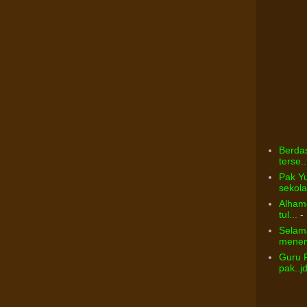
Berdas
terse..
Pak Yu
sekolah
Alhamd
tul...
- 
Selama
menem
Guru 
pak..j