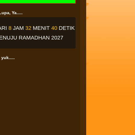
upa, Ya.....
ARI
8
JAM
32
MENIT
39
DETIK
ENUJU RAMADHAN 2027
yuk.....