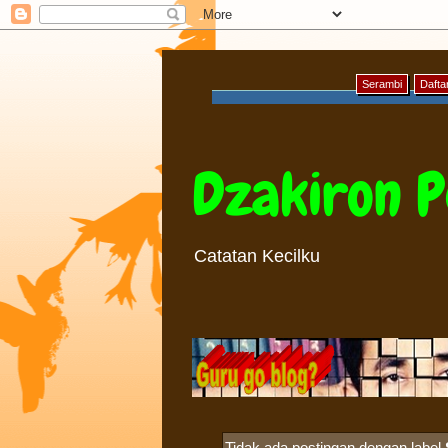
Serambi
Daftar
Dzakiron P
Catatan Kecilku
Tidak ada postingan dengan label