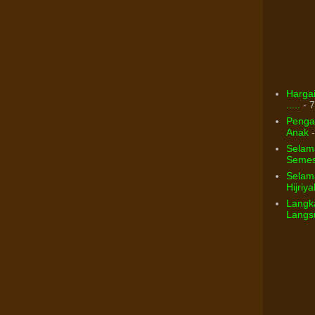
Hargai
.....
- 7
Pengar
Anak
-
Selam
Semest
Selama
Hijriya
Langka
Langsu