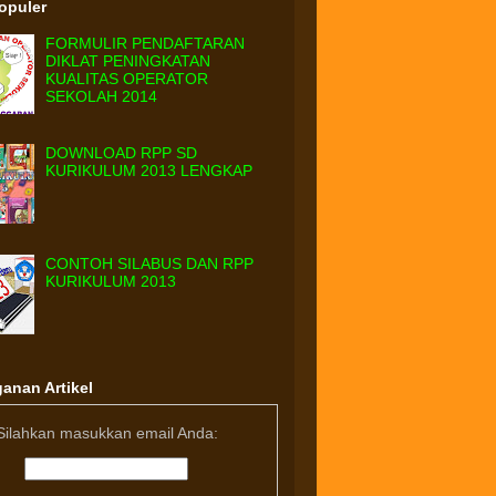
Populer
FORMULIR PENDAFTARAN
DIKLAT PENINGKATAN
KUALITAS OPERATOR
SEKOLAH 2014
DOWNLOAD RPP SD
KURIKULUM 2013 LENGKAP
CONTOH SILABUS DAN RPP
KURIKULUM 2013
anan Artikel
Silahkan masukkan email Anda: