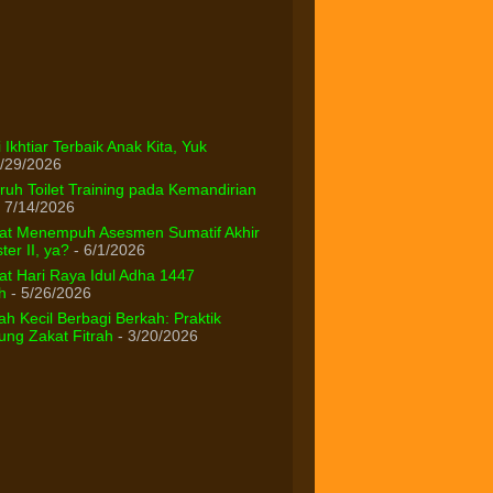
 Ikhtiar Terbaik Anak Kita, Yuk
/29/2026
uh Toilet Training pada Kemandirian
 7/14/2026
at Menempuh Asesmen Sumatif Akhir
er II, ya?
- 6/1/2026
t Hari Raya Idul Adha 1447
h
- 5/26/2026
h Kecil Berbagi Berkah: Praktik
ng Zakat Fitrah
- 3/20/2026