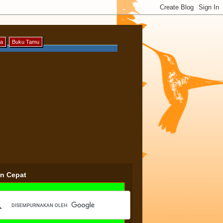
ya
Buku Tamu
an Cepat