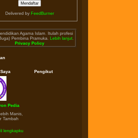
Delivered by
FeedBurner
endidikan Agama Islam. Itulah profesi
(Juga) Pembina Pramuka.
Lebih lanjut
.
Privacy Policy
gan
 Saya
Pengikut
ron Pedia
Lebih Manis,
ur Tambah
fil lengkapku