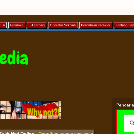
 Isi
Pramuka
E-Learning
Operator Sekolah
Pendidikan Karakter
Tentang Sa
edia
Pencari
Sakit Hati Online
.
Tampilkan semua postingan