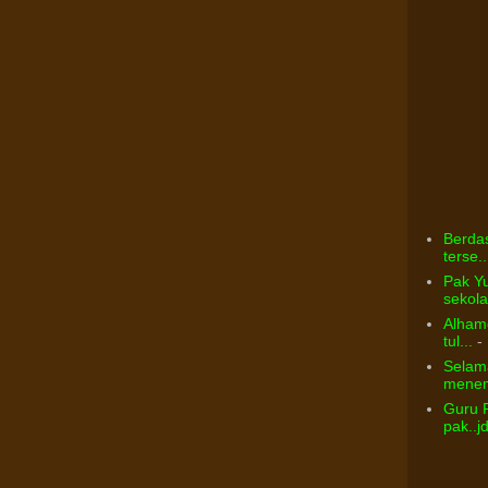
Berdas
terse..
Pak Yu
sekolah
Alhamd
tul...
- 
Selama
menem
Guru 
pak..j