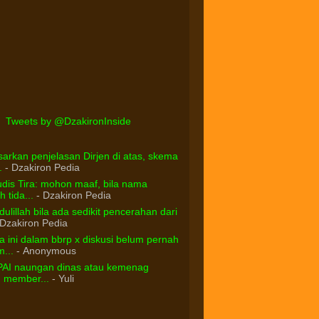
Tweets by @DzakironInside
arkan penjelasan Dirjen di atas, skema
.
- Dzakiron Pedia
dis Tira: mohon maaf, bila nama
 tida...
- Dzakiron Pedia
ulillah bila ada sedikit pencerahan dari
Dzakiron Pedia
 ini dalam bbrp x diskusi belum pernah
...
- Anonymous
PAI naungan dinas atau kemenag
d member...
- Yuli