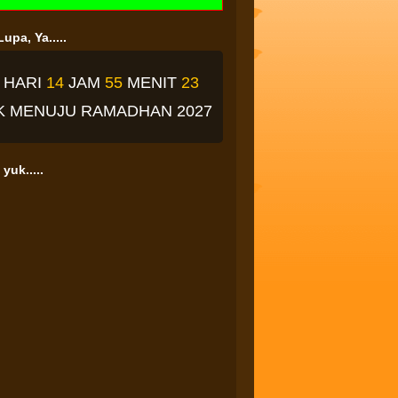
upa, Ya.....
4
HARI
14
JAM
55
MENIT
22
K
MENUJU RAMADHAN 2027
yuk.....