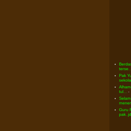
Berdas
terse..
Pak Yu
sekolah
Alhamd
tul...
- 
Selama
menem
Guru 
pak..j