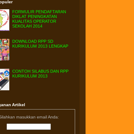
Populer
FORMULIR PENDAFTARAN
DIKLAT PENINGKATAN
KUALITAS OPERATOR
SEKOLAH 2014
DOWNLOAD RPP SD
KURIKULUM 2013 LENGKAP
CONTOH SILABUS DAN RPP
KURIKULUM 2013
anan Artikel
Silahkan masukkan email Anda: