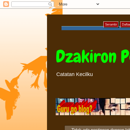
Serambi
Daftar
Dzakiron P
Catatan Kecilku
Tidak ada postingan dengan la