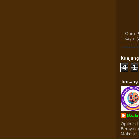
Guru P
saya. 
Kunjun
4
1
Tentang
Dzaki
Optimis 
Bersyuk
Makmur