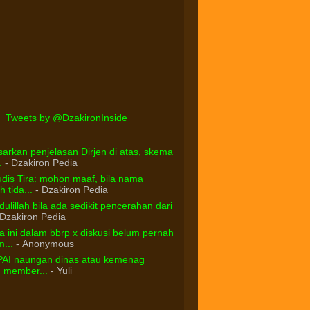
Tweets by @DzakironInside
arkan penjelasan Dirjen di atas, skema
.
- Dzakiron Pedia
dis Tira: mohon maaf, bila nama
 tida...
- Dzakiron Pedia
ulillah bila ada sedikit pencerahan dari
Dzakiron Pedia
 ini dalam bbrp x diskusi belum pernah
...
- Anonymous
PAI naungan dinas atau kemenag
d member...
- Yuli