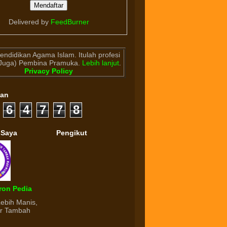
Delivered by
FeedBurner
endidikan Agama Islam. Itulah profesi
(Juga) Pembina Pramuka.
Lebih lanjut
.
Privacy Policy
gan
6
4
7
7
8
 Saya
Pengikut
ron Pedia
Lebih Manis,
ur Tambah