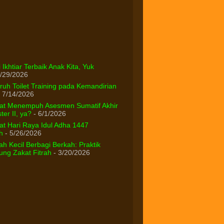
 Ikhtiar Terbaik Anak Kita, Yuk
/29/2026
uh Toilet Training pada Kemandirian
 7/14/2026
at Menempuh Asesmen Sumatif Akhir
er II, ya?
- 6/1/2026
t Hari Raya Idul Adha 1447
h
- 5/26/2026
h Kecil Berbagi Berkah: Praktik
ng Zakat Fitrah
- 3/20/2026