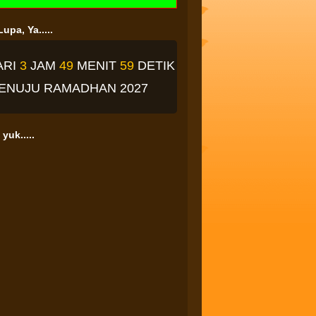
upa, Ya.....
ARI
3
JAM
49
MENIT
59
DETIK
ENUJU RAMADHAN 2027
yuk.....