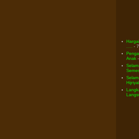
Hargai
.....
- 7
Pengar
Anak
-
Selam
Semest
Selama
Hijriya
Langka
Langsu