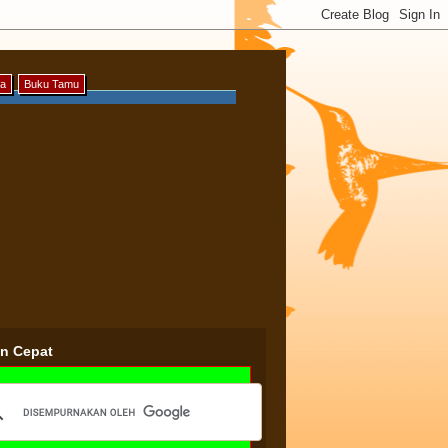
ya
Buku Tamu
an Cepat