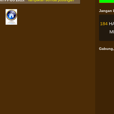
Jangan L
184
H
M
Gabung, 