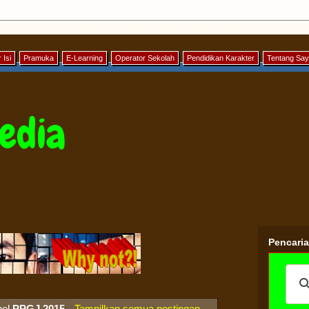
 Isi
Pramuka
E-Learning
Operator Sekolah
Pendidikan Karakter
Tentang Sa
edia
Pencari
bel
PPGJ 2015
.
Tampilkan semua postingan