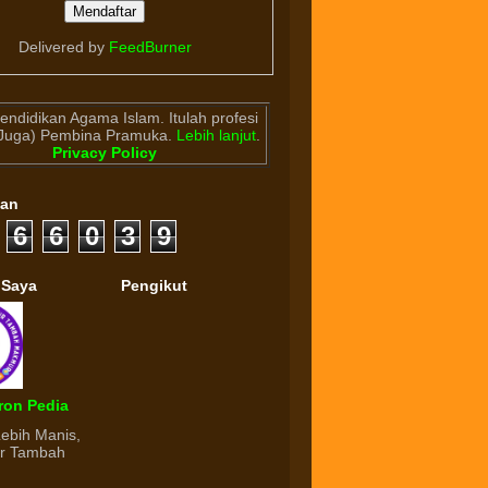
Delivered by
FeedBurner
endidikan Agama Islam. Itulah profesi
(Juga) Pembina Pramuka.
Lebih lanjut
.
Privacy Policy
gan
6
6
0
3
9
 Saya
Pengikut
ron Pedia
Lebih Manis,
ur Tambah