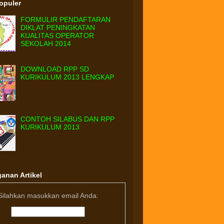
Populer
FORMULIR PENDAFTARAN
DIKLAT PENINGKATAN
KUALITAS OPERATOR
SEKOLAH 2014
DOWNLOAD RPP SD
KURIKULUM 2013 LENGKAP
CONTOH SILABUS DAN RPP
KURIKULUM 2013
anan Artikel
Silahkan masukkan email Anda: