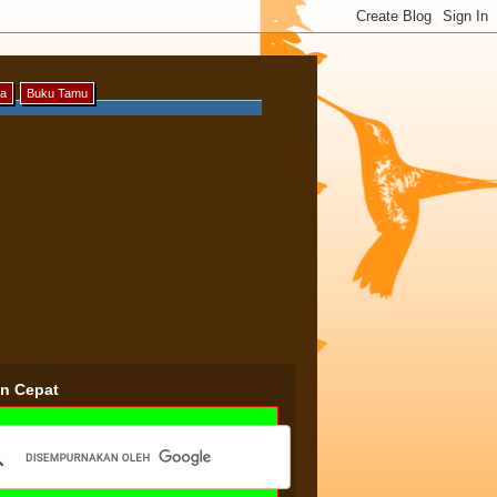
ya
Buku Tamu
an Cepat