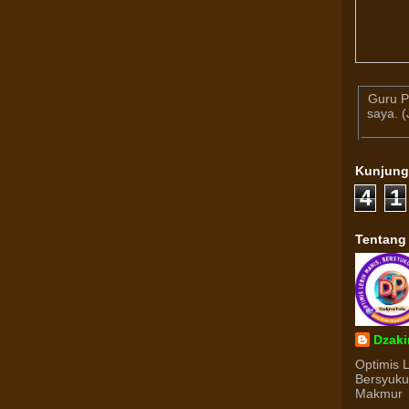
Guru P
saya. 
Kunjun
4
1
Tentang
Dzaki
Optimis 
Bersyuk
Makmur