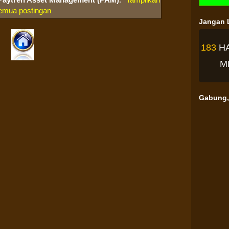
emua postingan
Jangan L
183
H
M
Gabung, 