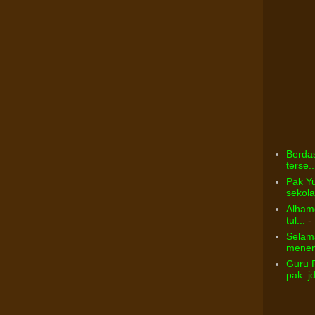
Berdas
terse..
Pak Yu
sekolah
Alhamd
tul...
- 
Selama
menem
Guru 
pak..j