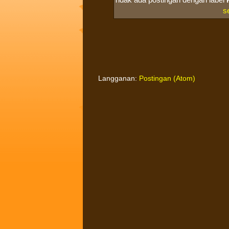
s
Langganan:
Postingan (Atom)