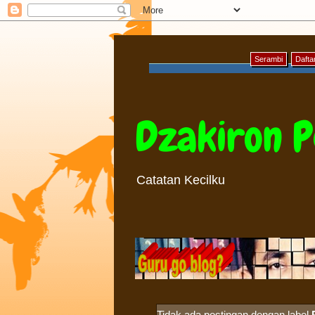
Serambi
Daftar
Dzakiron P
Catatan Kecilku
Tidak ada postingan dengan label