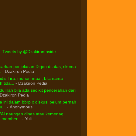
Tweets by @DzakironInside
arkan penjelasan Dirjen di atas, skema
.
- Dzakiron Pedia
dis Tira: mohon maaf, bila nama
 tida...
- Dzakiron Pedia
ulillah bila ada sedikit pencerahan dari
Dzakiron Pedia
 ini dalam bbrp x diskusi belum pernah
...
- Anonymous
PAI naungan dinas atau kemenag
d member...
- Yuli