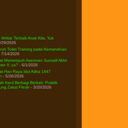
 Ikhtiar Terbaik Anak Kita, Yuk
/29/2026
uh Toilet Training pada Kemandirian
 7/14/2026
at Menempuh Asesmen Sumatif Akhir
er II, ya?
- 6/1/2026
t Hari Raya Idul Adha 1447
h
- 5/26/2026
h Kecil Berbagi Berkah: Praktik
ng Zakat Fitrah
- 3/20/2026