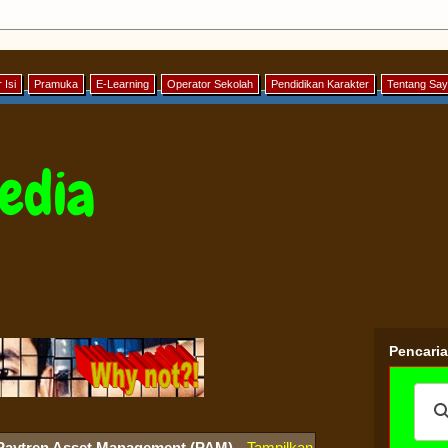
 Isi
Pramuka
E-Learning
Operator Sekolah
Pendidikan Karakter
Tentang Sa
edia
Pencari
Paytren Asset Management (PAM)
.
Tampilkan