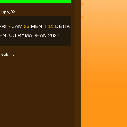
upa, Ya.....
ARI
7
JAM
33
MENIT
10
DETIK
ENUJU RAMADHAN 2027
yuk.....