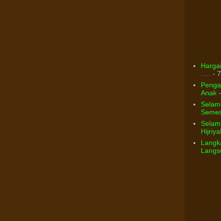
Hargai
.....
- 7
Pengar
Anak
-
Selam
Semest
Selama
Hijriya
Langka
Langsu