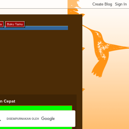
ya
Buku Tamu
an Cepat