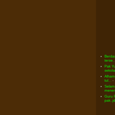
Berdas
terse..
Pak Yu
sekolah
Alhamd
tul...
- 
Selama
menem
Guru 
pak..j