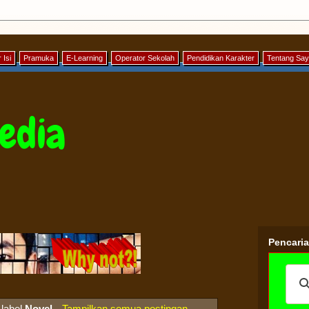
 Isi
Pramuka
E-Learning
Operator Sekolah
Pendidikan Karakter
Tentang Sa
edia
Pencari
 label
Novel
.
Tampilkan semua postingan