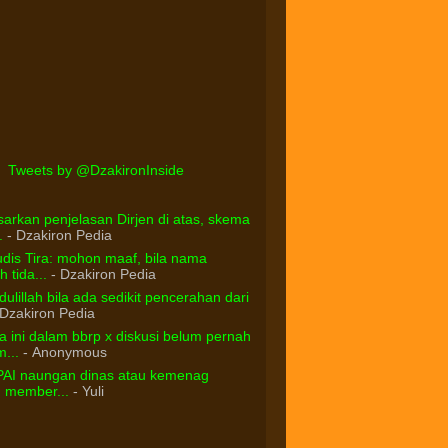
Tweets by @DzakironInside
arkan penjelasan Dirjen di atas, skema
.
- Dzakiron Pedia
dis Tira: mohon maaf, bila nama
 tida...
- Dzakiron Pedia
ulillah bila ada sedikit pencerahan dari
Dzakiron Pedia
 ini dalam bbrp x diskusi belum pernah
...
- Anonymous
PAI naungan dinas atau kemenag
d member...
- Yuli