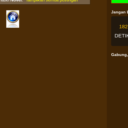
Jangan L
182
H
M
Gabung, 