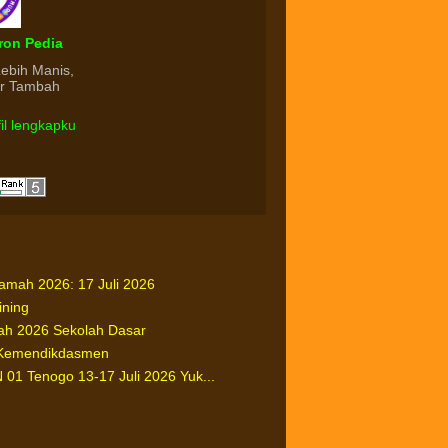
ron Pedia
Lebih Manis,
ur Tambah
fil lengkapku
ah 2026: 17 Juli 2026
ining
h 2026 Sekolah Dasar
Kemendikdasmen
1 Tenogo 13-17 Juli 2026 Yuk...