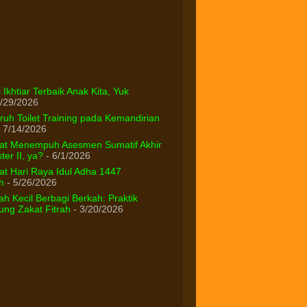
 Ikhtiar Terbaik Anak Kita, Yuk
/29/2026
uh Toilet Training pada Kemandirian
 7/14/2026
at Menempuh Asesmen Sumatif Akhir
er II, ya?
- 6/1/2026
t Hari Raya Idul Adha 1447
h
- 5/26/2026
h Kecil Berbagi Berkah: Praktik
ng Zakat Fitrah
- 3/20/2026