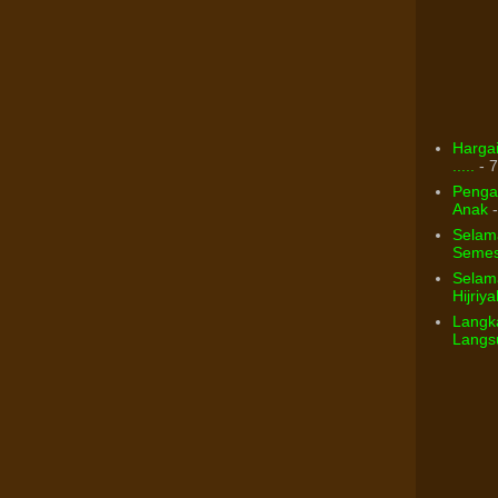
Hargai
.....
- 7
Pengar
Anak
-
Selam
Semest
Selama
Hijriya
Langka
Langsu