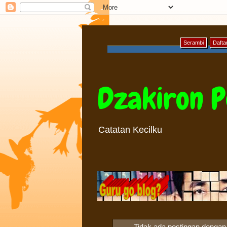
Serambi
Daftar
Dzakiron P
Catatan Kecilku
Tidak ada postingan dengan