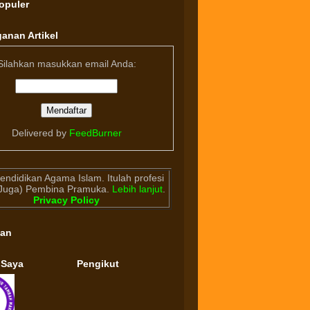
Populer
anan Artikel
Silahkan masukkan email Anda:
Delivered by
FeedBurner
endidikan Agama Islam. Itulah profesi
(Juga) Pembina Pramuka.
Lebih lanjut
.
Privacy Policy
gan
 Saya
Pengikut