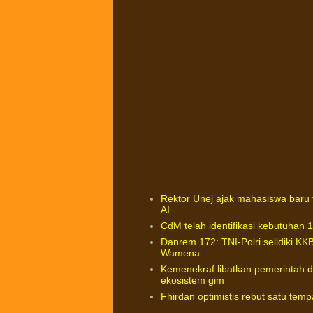
Rektor Unej ajak mahasiswa baru t
AI
CdM telah identifikasi kebutuhan
Danrem 172: TNI-Polri selidiki K
Wamena
Kemenekraf libatkan pemerintah
ekosistem gim
Fhirdan optimistis rebut satu temp