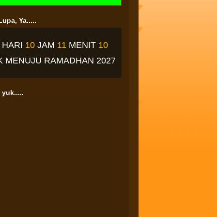
upa, Ya.....
ARI
10
JAM
11
MENIT
9
DETIK
ENUJU RAMADHAN 2027
yuk.....